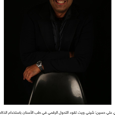
ي علي حسين: شيني ويت تقود التحول الرقمي في طب الأسنان باستخدام الذكاء