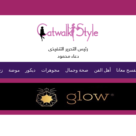
رئيس التحرير التنفيذى
دعاء محمود
فسح معانا
أهل الفن
صحة وجمال
مجوهرات
ديكور
موضة
زف