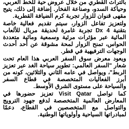
بالتراث القطري من خلال عروض حية للخط العربي،
وحياكة السدو، وصناعة الفخار. إضافة إلى ذلك، يتيح
مقهى قنوان للزوار تجربة كرم الضيافة القطرية.
ولتعزيز تفاعل الزوار، سيتم تقديم فعالية خاصة
بتقنية 4 Dx تجربة غامرة لحديقة مريال للألعاب
المائية عبر مؤثرات مرئية وسمعية ومائية متعددة
الحواس، تمنح الزوار لمحة مشوقة عن أحد أحدث
الوجهات الترفيهية في قطر.
ويعود معرض سوق السفر العربي هذا العام تحت
شعار "السفر العالمي: تطوير سياحة الغد عبر تعزيز
الربط"، ويواصل في عامه الثاني والثلاثين، كونه من
أبرز الفعاليات المتخصصة في قطاع السفر
والسياحة على مستوى الشرق الأوسط.
كما تواصل Visit Qatar تعزيز حضورها في
المعارض العالمية المتخصصة لدفع جهود الترويج
والتواصل مع المتخصصين في القطاع، دعمًا
لمبادراتها السياحية وأولوياتها الوطنية.