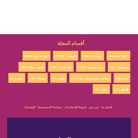
أقسام المجلة
review ( 103 )
سيارات ( 203 )
منوعات ( 1151 )
أخبار الخليج ( 868 )
مجوهرات ( 5 )
صحة وجمال ( 123 )
أهل الفن ( 221 )
إتفسح معانا ( 26 )
ادم ( 30 )
مشاهير السوشيال ميديا ( 4 )
زفاف ( 3 )
موضة ( 54 )
ديكور ( 5 )
الأبراج ( 0 )
مطبخ ( 6 )
اتصل بنا
من نحن
شروط الاستخدام
سياسة الخصوصية
الرئيسية