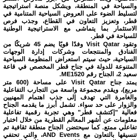
والسياحة في المنطقة، ويشكل منصة استراتيجية
لتسليط الضوء على العروض السياحية المتنامية في
قطر، وتعزيز التعاون في القطاع، وجذب فرص
الاستثمار بما يتماشى مع الاستراتيجية الوطنية
للسياحة في قطر.
وتقود Visit Qatar وفدًا قويًا يضم 45 شريكًا من
الفنادق والمنتجعات وشركات إدارة الوجهات
السياحية، حيث سيتم استعراض المنظومة السياحية
المتنوعة للدولة في جناح قطر المخصص في قاعة
سعيد 2، الجناح رقم ME1520.
يمتد جناح Visit Qatar على مساحة (600 متر
مربع)، ويقدم مجموعة واسعة من التجارب التفاعلية
والغامرة التي تهدف إلى جذب اهتمام المهنيين
والزوار على حد سواء. تشمل أبرز ما يقدمه الجناح
فعالية "إكتشف قطر" وهي تجربة رقمية تفاعلية
معلومات عن أشهر المعالم القطرية من خلال اختبار
تفاعلي ممتع. كما سيحتضن الجناح منطقة ثقافية تم
تنسيقها بالتعاون مع AND Events، والتي تحتفي