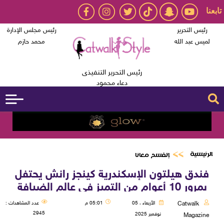
تابعنا
رئيس التحرير
رئيس مجلس الإدارة
لميس عبد الله
محمد حازم
رئيس التحرير التنفيذى
دعاء محمود
الرئيسية
إتفسح معانا
فندق هيلتون الإسكندرية كينجز رانش يحتفل
بمرور 10 أعوام من التميز في عالم الضيافة
Catwalk
الأربعاء ، 05
05:01 م
عدد المشاهدات :
2945
نوفمبر 2025
Magazine