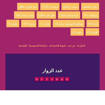
review ( 103 )
سيارات ( 203 )
منوعات ( 1151 )
أخبار الخليج ( 868 )
مجوهرات ( 5 )
صحة وجمال ( 123 )
أهل الفن ( 223 )
إتفسح معانا ( 26 )
ادم ( 30 )
مشاهير السوشيال ميديا ( 4 )
زفاف ( 3 )
موضة ( 54 )
ديكور ( 5 )
الأبراج ( 0 )
مطبخ ( 6 )
اتصل بنا
من نحن
شروط الاستخدام
سياسة الخصوصية
الرئيسية
عدد الزوار
3
1
7
7
0
2
5