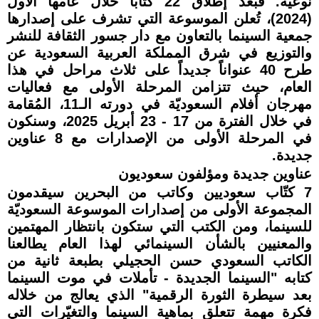
نوعيّة. فبعد إطلاق 22 كتاباً خلال عامها الأول
(2024)، تُعلن الموسوعة التي تشرف على إصدارها
جمعية السينما بالتعاون مع دار جسور الثقافة للنشر
والتوزيع في شرق المملكة العربية السعودية عن
طرح 40 عنواناً جديداً على ثلاث مراحل في هذا
العام، حيث تتزامن المرحلة الأولى مع فعاليات
مهرجان أفلام السعوديّة في دورته الـ11، المُقامة
في خلال الفترة من 17 - 23 أبريل 2025، وسنكون
في المرحلة الأولى من الإصدارات مع 8 عناوين
جديدة.
عناوين جديدة ومؤلفون سعوديون
7 كتّاب سعوديين وكاتب من البحرين سيقدمون
المجموعة الأولى من إصدارات الموسوعة السعوديّة
للسينما، ومن الكتب التي ستكون بانتظار المهتمين
والمعنيين بالشأن السينمائي لهذا العام يطالعنا
الكاتب السعودي حسن الحجيلي بطبعة ثانية من
كتابه "السينما الجديدة - تأملات في موت السينما
بعد سيطرة الثورة الرقمية" الذي يعالج من خلاله
فكرة مهمة تتعلق بماهية السينما والتغيّرات التي