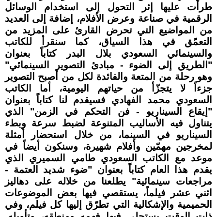
طرأت عليها إثر التحول إلى استخدام الوسائل
الرقمية في صناعة وعرض الأفلام، إضافة إلى العديد
من المواضيع التي تحرض القارئ على المزيد من
التعمّق في هذا السياق، كما سنقرأ للكاتب
والسينمائي السعودي بلال البدر كتاباً بعنوان
"الطريق إلى الضوء - مبادئ التصوير السينمائي"
وهو رحلة من المتعة والفائدة لكل من أصبح التصوير
جزءاً لا يتجزّأ من حياتهم اليومية، أما الكاتب
السعودي محمد الفهادي فسيقدم لنا كتاباً بعنوان
"إيقاع السيناريو - فن التحكم في الزمن" الذي
يتناول فيه الأساليب المتنوعة لضبط سرعة وبطء
السيناريو في السينما، من خلال استحضار أمثلة
لمخرجين مهمّين وأفلام شهيرة، وسنكون أيضاً في
موعد مع الكاتب السعودي طامي السميري الذي
يقدم هذا العام كتاباً بعنوان "ضوء شديد العتمة -
مراجعات سينمائية" يطلعنا من خلاله على دهاليز
اثني عشر فيلماً، يستقصي فيها بعض الموضوعات
الحميمية والإشكالية التي تطرّق إليها كل فيلم، وفي
ذات الوقت يستجلي فيها فهمه ومنطقه، وتأويله.