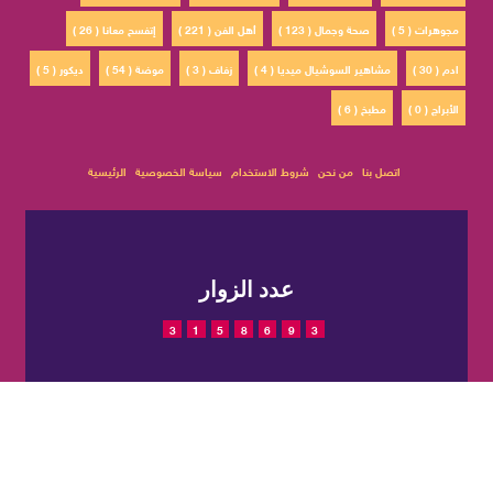
مجوهرات ( 5 )
صحة وجمال ( 123 )
أهل الفن ( 221 )
إتفسح معانا ( 26 )
ادم ( 30 )
مشاهير السوشيال ميديا ( 4 )
زفاف ( 3 )
موضة ( 54 )
ديكور ( 5 )
الأبراج ( 0 )
مطبخ ( 6 )
اتصل بنا
من نحن
شروط الاستخدام
سياسة الخصوصية
الرئيسية
عدد الزوار
3
1
5
8
6
9
3
© 2022 حقوق النشر محفوظة
تم التصميم والتطوير بواسطة
لمجلة CatWalkStyle
شركة
EGIT