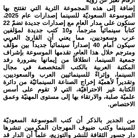
إضافة إلى هذه المجموعة الثرية التي تفتتح بها
الموسوعة السعوديّة للسينما إصدارات عام 2025،
سنكون على مدار العام مع إصدارات جديدة تضمّ 22
كتاباً سينمائياً مترجماً، و10 كتب جديدة لمؤلفين
عرب وسعوديين، مما يعني أن القارئ العربي
سيكون أمام 40 إصداراً سينمائياً جديداً بين مؤلَّف
ومترجم خلال هذا العام، تقدمها الموسوعة بإشراف
جمعية السينما، انطلاقاً من إيمانها بضرورة رفد
المكتبة العربية بالكتب المتخصصة في مجال
السينما، وإثراءً للسينمائيين العرب والسعوديين،
وتقديراً لأهميّة إخراج الصناعة السينمائيّة من دائرة
الكتابة غير الاحترافيّة، التي لا تقوم على أسس
علميّة صلبة، والارتقاء بها إلى مستوى المهنيّة وعمق
الاختصاص.
من الجدير بالذكر أن كتب الموسوعة السعوديّة
للسينما وكتب ضيوف المهرجان المكرمين تنشرها
دار جسور الثقافة للنشر والتوزيع، علماً أن الدار قد