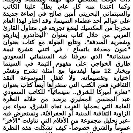
وكما اعتدنا منه كل عام، يطلّ علينا الكاتب
والسينمائي البحريني أمين صالح في إضاءة جديدة
على عوالم أحد عظماء السينما، وقد اختار لهذا العام
مخرجاً من المكسيك ليضع تجربته في متناول القارئ
العربي من خلال كتاب بعنوان "أليخاندرو إيناريتو
وشعرية الصدفة"، ونتابع الجولة مع كتاب بعنوان
"عيون محدقة باتساع - في اثنتي عشرة ثيمة
سينمائية" الذي يعرفنا فيه السينمائي السعودي
طارق الخواجي على مفهوم الثيمة في السينما
ويختار 12 منها ليقدمها مع أمثلة تشرح وتفسّر
اختياره وتقسيماته، ولا تُغفل الموسوعة النقد
الثقافي، فمن الكتب التي سنقرأها أيضاً كتاب بعنوان
"نظرة أميركا للشرق.. سينمائياً" للكاتب السعودي
عبد المحسن المطيري يرصد من خلاله النظرة
العامة التي يحملها الغرب تجاه الشرق، سواء من
الزاوية الثقافية الدينية أو الجغرافيّة، ونستعرض فيه
-عبر تحليل مجموعة من الأفلام التي تناولت "الآخر"
عموماً والشرق خصوصاً- كيف تشكّلت هذه النظرة