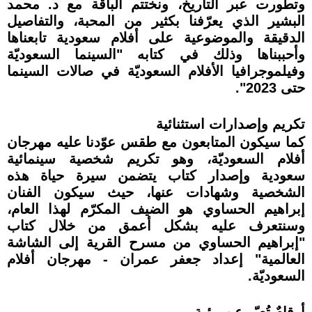
وتطورت عبر التاريخ، ونختتم الباقة مع د. محمد
البشير الذي يعرّفنا بكثير من المحبة، والتفاصيل
الدقيقة والموضوعية على أفلام سعودية تابعناها
وأحببناها وذلك في كتابه "السينما السعوديّة
وفيلموجرافيا الأفلام السعوديّة في صالات السينما
حتى 2023".
تكريم وإصدارات استثنائية
كما سيكون المتابعون مع طقس عوّدنا عليه مهرجان
أفلام السعوديّة، وهو تكريم شخصية سينمائية
سعودية وإصدار كتاب يتضمن سيرة حياة هذه
الشخصية وشهادات عنها، حيث سيكون الفنان
إبراهيم الحساوي هو الضيف المكرّم لهذا العام،
وسنتعرف عليه بشكل أعمق من خلال كتاب
"إبراهيم الحساوي من مسرح القرية إلى الشاشة
العالمية" إعداد جعفر عمران - مهرجان أفلام
السعوديّة.
أرقامٌ تُعبّر عن رؤية