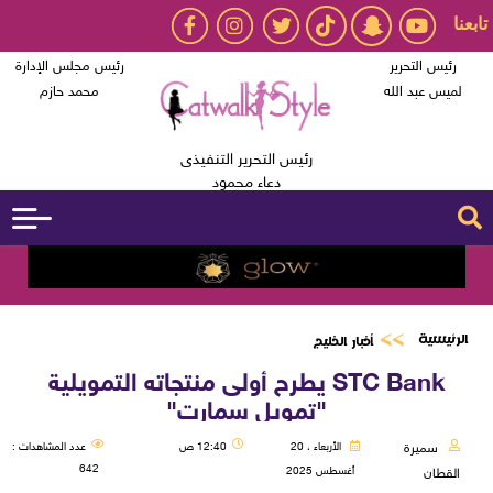
تابعنا
رئيس التحرير
رئيس مجلس الإدارة
لميس عبد الله
محمد حازم
رئيس التحرير التنفيذى
دعاء محمود
الرئيسية
أخبار الخليج
STC Bank يطرح أولى منتجاته التمويلية
"تمويل سمارت"
سميرة
الأربعاء ، 20
12:40 ص
عدد المشاهدات :
642
أغسطس 2025
القطان