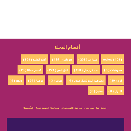
أقسام المجلة
review ( 103 )
سيارات ( 203 )
منوعات ( 1151 )
أخبار الخليج ( 868 )
مجوهرات ( 5 )
صحة وجمال ( 123 )
أهل الفن ( 221 )
إتفسح معانا ( 26 )
ادم ( 30 )
مشاهير السوشيال ميديا ( 4 )
زفاف ( 3 )
موضة ( 54 )
ديكور ( 5 )
الأبراج ( 0 )
مطبخ ( 6 )
اتصل بنا
من نحن
شروط الاستخدام
سياسة الخصوصية
الرئيسية