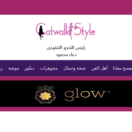
رئيس التحرير التنفيذى
دعاء محمود
فسح معانا
أهل الفن
صحة وجمال
مجوهرات
ديكور
موضة
زف