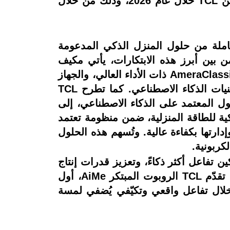
الإضاءة المحيطة. ومن المقرر أن يتم طرح "دولبي فيجن 2" ضمن سلسلة تلفزيونات X وC من TCL خلال عام 2026، وذلك من خلال
عة متكاملة من حلول المنزل الذكي المدعومة
ن بين أبرز هذه الابتكارات، يأتي مكيف
الهواء TCL FreshIN 3.0، وثلاجةGeniusFresh ، إلى جانب سلسلة أجهزة الغسيل والتجفيف AmeraClassic ذات الأداء العالي، والجهاز
المدمجTCL AI SuperDrum الذي يجمع بين الغسالة والنشافة في تصميم واحد، ويستخدم تقنيات الذكاء الاصطناعي. كما تطرح TCL
خول المعتمد على الذكاء الاصطناعي، إلى
كية للطاقة المنزلية، ضمن منظومة تعتمد
دارتها بكفاءة عالية. وتُسهم هذه الحلول
كربونية.
صوت، وتمكين تفاعل أكثر ذكاءً، وتعزيز قدرات إنتاج
المحتوى. ويُعد جهاز العرضPlayCube خياراً مثالياً لتجربة مشاهدة سينمائية في أي مكان. كما تقدّم TCL الروبوت المبتكر AiMe، أول
خلال تفاعل واقعي وتكيّفي يُضفي لمسة