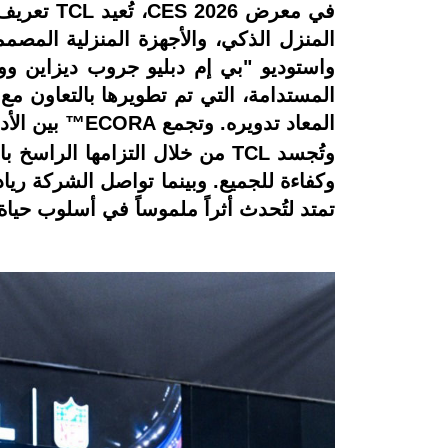
المنزل الذكي، والأجهزة المنزلية المص
المستدامة، التي تم تطويرها بالتعاون م
المعاد تدويره. وتجمع ECORA™️ بين الأداء التقني العالي والتصميم الواعي بيئياً.
وتُجسد TCL من خلال التزامها ا
وكفاءة للجميع. وبينما تواصل الشركة رياد
تمتد لتُحدث أثراً ملموساً في أسلوب حياة ا