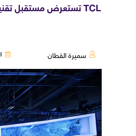
TCL تستعرض مستقبل تقني
سميرة القطان
الأر