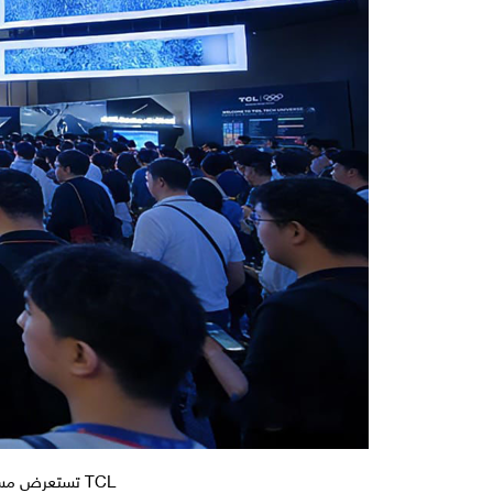
TCL تستعرض مستقبل تقنيات العرض وأنماط الحياة الذكية من خلال منتجات وحلول رائدة في معرض CES 2026