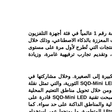
كشفت شركة TCL، الرائدة عالميًا في مجال الإلكترونيات الاستهلاكية والعلامة التجارية المصنّفة رقم 1 عالمياً في فئة أجهزة التلفزيون
ات المعززة بالذكاء الاصطناعي، وذلك خلال
، والتقنيات، والمنتجات التي تُطرح لأول مرة على مستوى
 وتقديم تجارب ترفيهية غامرة، وزيادة
ن الكبيرة إلى الصغيرة. وخلال مشاركتها في
معرض الإلكترونيات الاستهلاكية CES 2026، تكشف TCL لأول مرة على مستوى العالم تقنية SQD-Mini LED الثورية، والتي تمثل نقلة
ة المتقدمة. ومن خلال تحويل مناطق التعتيم المحلية
في شاشات Mini LED التقليدية إلى سلسلة التعتيم الدقيق (Precise Dimming Series)، أصبحت تقنية SQD-Mini LED قادرة على
عالية والمناطق الداكنة على حد سواء. كما
تعتمد التقنية على تكنولوجيا Super QLED الرائدة من TCL، إلى جانب لوحةUltra Color Filter المتطورة، ما يمنحها عمر استخدام