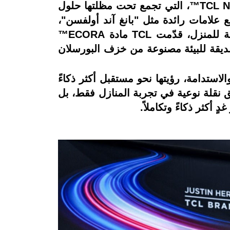
في معرض CES 2026، تُعيد TCL تعريف تصميم المنزل المستقبلي من خلال منصة TCL NXTHOME™️، التي تجمع تحت مظلتها حلول
علامات رائدة مثل "بانغ آند أولفسن"،
واستوديو "بي إم دبليو جروب ديزاين ووركس شنغهاي"، و"ألكانتارا". وضمن ابتكاراتها الموجهة للمنزل، قدّمت TCL مادة ECORA™️
صديقة للبيئة مصنوعة من خزف البورسلان
 والاستدامة، رؤيتها نحو مستقبل أكثر ذكاءً
يق نقلة نوعية في تجربة المنازل فقط، بل
 أكثر ذكاءً وتكاملاً.