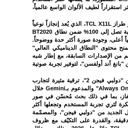
 استقراراً لطيف الألوان الواسع عالمياً،
كما كشفت TCL خلال مشاركتها عن أول تلفزيون في العالم يعمل بتقنية SQD-Mini LED، وهو طراز TCL X11L، الذي يُعد إنجازاً نوعياً
في عالم الشاشات المتطورة. ويتميز هذا التلفزيون بقدرته على تحقيق تغطية لونية كاملة بنسبة تصل إلى 100% ضمن نطاق BT2020
ءً لونياً أدق، وتبايناً أصلياً أعلى، وجودة صورة أكثر حدة ووضوحاً.
نطقة تعتيم دقيقة، وسطوعاً يصل إلى10,000 شمعة، ما يمنح محتوى "النطاق الديناميكي العالي"
بضة بالتفاصيل وألواناً مبهرة. كما يتميز التلفزيون بتصميم فائق النحافة أقل بنحو 2 سم من الإصدارات السابقة، مع إطار شبه
حيث الصوت، فيأتي X11L مجهزاً بنظام صوتي من "بانغ آند أولفسن"، لتوفير تجربة صوتية
وتُقدّم شراكات TCL مع تقنيةGemini المدمجة في Google TV، إلى جانب الجيل الجديد من "دولبي فيجن 2"، ترقية مثيرة لتجارب
العرض البصري خلال معرض CES 2026. وبعد إطلاق أول تلفزيون Google TV يعمل بتقنية"Always On" والمدعوم بـGemini خلال
لتلفاز، بما في ذلك بحث مُحسّن في صور
NanوVeo، إلى جانب مزايا أخرى مبتكرة تُثري تجربة المستخدم وتجعلها أكثر
 المعرض تقنية "دولبي فيجن 2"، التي تمثل الجيل الجديد من "دولبي فيجن"، والمصمّمة
لدقيقة، والقدرة على التكيّف مع ظروف