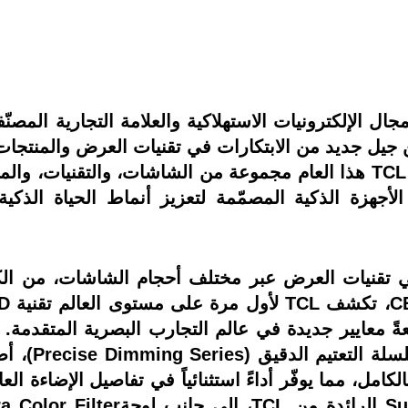
حجم، عن جيل جديد من الابتكارات في تقنيات العرض والمنتج
مشاركتها في معرض CES 2026. وتقدّم TCL هذا العام مجموعة من الشاشات
أجهزة الذكية المصمّمة لتعزيز أنماط الحياة الذكية،
د الابتكار في تقنيات العرض عبر مختلف أحجام الشاشات، م
 أداء شاشات Mini LED، واضعةً معايير جديدة في عالم التجارب البصري
امل، مما يوفّر أداءً استثنائياً في تفاصيل الإضاءة ال