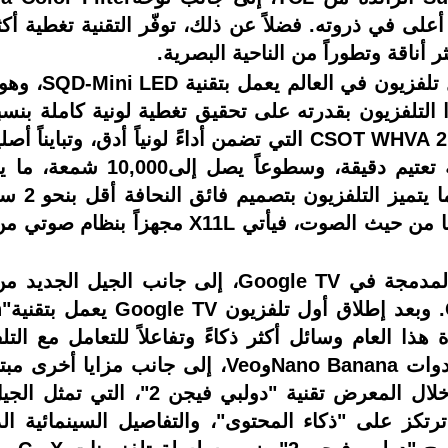
 أعلى في ذروته. فضلاً عن ذلك، توفّر التقنية تغطية أكثر
ر أناقة وتطوراً من الناحية البصرية.
لجميع المشاهد، ويستخدم لوحة CSOT WHVA 2.0 Ultra التي تضمن أدا
ويضم X11L ما يصل إلى20,736 م
واقعية نا
معدوم، ما يمنحه مظهراً أنيقاً وعصرياً. أما من 
هذا العام وسائل أكثر ذكاءً وتفاعلاً للتعامل مع ا
Google، وخصائص إبداعية جديدة عبر أدوات o Banana
سلاسة وتخصيصاً. كما استعرضت TCL خلال
ترتكز على "ذكاء المحتوى"، والتفاصيل السينمائية ا