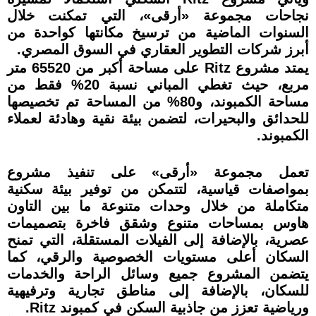
نجاحات مجموعة «أرقى»، التي تمكنت خلال
السنوات الماضية من ترسيخ مكانتها كواحدة من
أبرز شركات التطوير العقاري في السوق المصري.
يمتد مشروع Ritz على مساحة أكبر من 65520 متر
مربع، حيث تغطي المباني نسبة 20% فقط من
مساحة الكمبوند، و80% من المساحة تم تخصيصها
للحدائق والبحيرات، لتضمن بيئة نقية وهادئة لعملاء
الكمبوند.
تعمل مجموعة «أرقى» على تنفيذ مشروع
بمواصفات قياسية، لتتمكن من توفير بيئة سكنية
متكاملة من خلال وحدات متنوعة ما بين التاون
هاوس بمساحات متنوع وشقق فاخرة بتصميمات
عصرية، بالإضافة إلى الفيلات المستقلة، التي تمنح
السكان أعلى مستويات الخصوصية والرقي، كما
يتضمن المشروع جميع وسائل الراحة والخدمات
للسكان، بالإضافة إلى مناطق تجارية وترفيهية
ورياضية تعزز من جاذبية السكن في كمبوند Ritz.