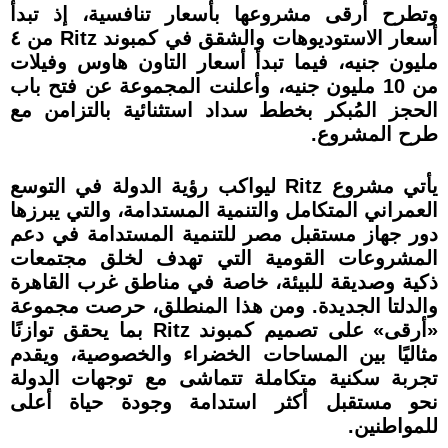
وتطرح أرقى مشروعها بأسعار تنافسية، إذ تبدأ
أسعار الاستوديوهات والشقق في كمبوند Ritz من ٤
مليون جنيه، فيما تبدأ أسعار التاون هاوس وفيلات
من 10 مليون جنيه، وأعلنت المجموعة عن فتح باب
الحجز المُبكر بخطط سداد استثنائية بالتزامن مع
طرح المشروع.
يأتي مشروع Ritz ليواكب رؤية الدولة في التوسع
العمراني المتكامل والتنمية المستدامة، والتي يبرزها
دور جهاز مستقبل مصر للتنمية المستدامة في دعم
المشروعات القومية التي تهدف لخلق مجتمعات
ذكية وصديقة للبيئة، خاصة في مناطق غرب القاهرة
والدلتا الجديدة. ومن هذا المنطلق، حرصت مجموعة
«أرقى» على تصميم كمبوند Ritz بما يحقق توازنًا
مثاليًا بين المساحات الخضراء والخصوصية، ويقدم
تجربة سكنية متكاملة تتماشى مع توجهات الدولة
نحو مستقبل أكثر استدامة وجودة حياة أعلى
للمواطنين.