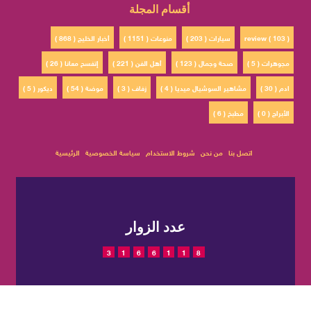
أقسام المجلة
review ( 103 )
سيارات ( 203 )
منوعات ( 1151 )
أخبار الخليج ( 868 )
مجوهرات ( 5 )
صحة وجمال ( 123 )
أهل الفن ( 221 )
إتفسح معانا ( 26 )
ادم ( 30 )
مشاهير السوشيال ميديا ( 4 )
زفاف ( 3 )
موضة ( 54 )
ديكور ( 5 )
الأبراج ( 0 )
مطبخ ( 6 )
اتصل بنا
من نحن
شروط الاستخدام
سياسة الخصوصية
الرئيسية
عدد الزوار
3
1
6
6
1
1
8