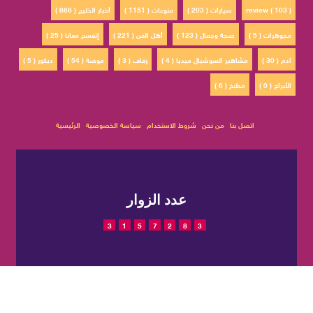
review ( 103 )
سيارات ( 203 )
منوعات ( 1151 )
أخبار الخليج ( 868 )
مجوهرات ( 5 )
صحة وجمال ( 123 )
أهل الفن ( 221 )
إتفسح معانا ( 25 )
ادم ( 30 )
مشاهير السوشيال ميديا ( 4 )
زفاف ( 3 )
موضة ( 54 )
ديكور ( 5 )
الأبراج ( 0 )
مطبخ ( 6 )
اتصل بنا
من نحن
شروط الاستخدام
سياسة الخصوصية
الرئيسية
عدد الزوار
3
1
5
7
2
8
3