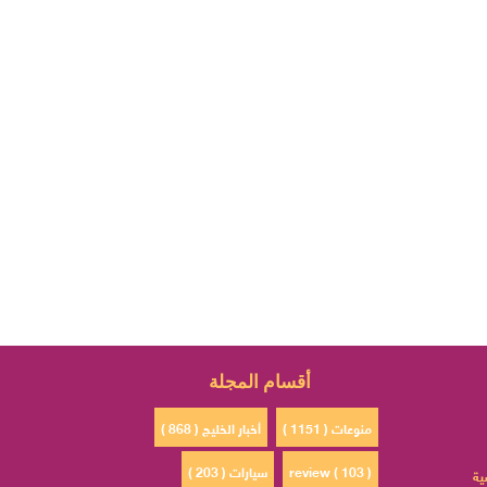
أقسام المجلة
منوعات ( 1151 )
أخبار الخليج ( 868 )
review ( 103 )
سيارات ( 203 )
ية