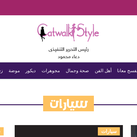
رئيس التحرير التنفيذى
دعاء محمود
فسح معانا
أهل الفن
صحة وجمال
مجوهرات
ديكور
موضة
زف
سيارات
سيارات
س