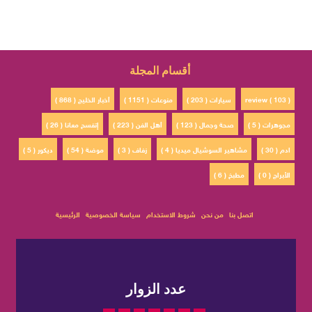
أقسام المجلة
review ( 103 )
سيارات ( 203 )
منوعات ( 1151 )
أخبار الخليج ( 868 )
مجوهرات ( 5 )
صحة وجمال ( 123 )
أهل الفن ( 223 )
إتفسح معانا ( 26 )
ادم ( 30 )
مشاهير السوشيال ميديا ( 4 )
زفاف ( 3 )
موضة ( 54 )
ديكور ( 5 )
الأبراج ( 0 )
مطبخ ( 6 )
اتصل بنا
من نحن
شروط الاستخدام
سياسة الخصوصية
الرئيسية
عدد الزوار