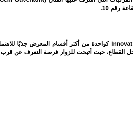
عة رقم 10.
برزت منطقة Innovation4Mobility by Bakırcı كواحدة من أكثر أقسام
ل القطاع، حيث أتيحت للزوار فرصة التعرف عن قرب 