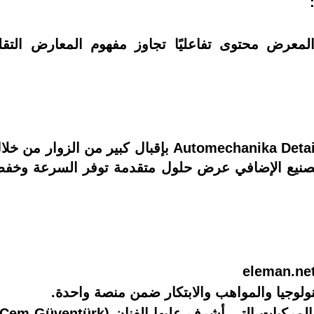
كما حظيت منطقة omechanika Detailing Arena by Olex
صنيع الإضافي عرض حلول متقدمة توفر السرعة وخفض
ولوجيا والمواهب والابتكار ضمن منصة واحدة.