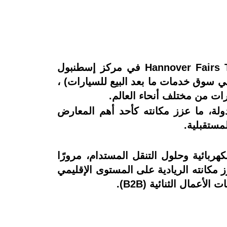
أُقيم معرض أوتوميكانيكا إسطنبول 2026 بالتعاون بين Messe Frankfurt Istanbul وHannover Fairs Turkey في مركز إسطنبول
ن 19 إلى 22 مايو، تحت شعار (25 عامًا من الريادة في سوق خدمات ما بعد البيع للسيارات) ،
ات من مختلف أنحاء العالم.
اف الحدث نحو 1,400 شركة عارضة من 41 دولة، إلى جانب 51,127 زائرًا من 130 دولة، ما عزز مكانته كأحد أهم المعارض
مستقبلية.
ربائية وحلول التنقل المستدام، مرورًا
زز مكانته الريادية على المستوى الإقليمي
مال الثنائية (B2B).