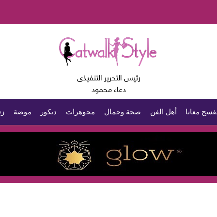
رئيس التحرير التنفيذى
دعاء محمود
فسح معانا
أهل الفن
صحة وجمال
مجوهرات
ديكور
موضة
زف