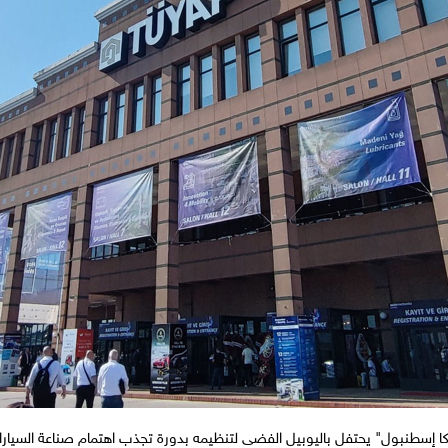
كا إسطنبول" يحتفل باليوبيل الفضى لتنظيمه بدورة تجذب اهتمام صناعة السيارات