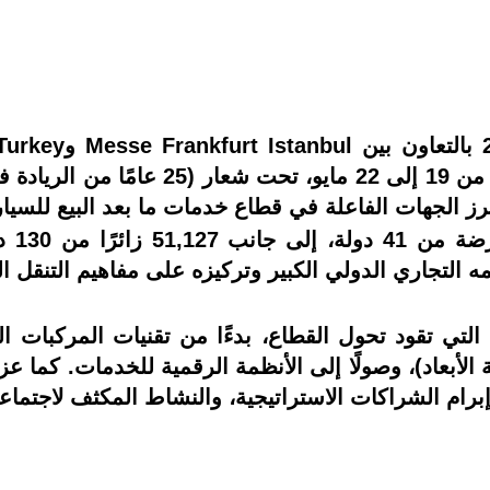
توياب للمعارض والمؤتمرات خلال الفترة م
ز الجهات الفاعلة في قطاع خدمات ما بعد البيع للسيار
واستض
ه التجاري الدولي الكبير وتركيزه على مفاهيم التنقل ال
تي تقود تحول القطاع، بدءًا من تقنيات المركبات الكه
ة الأبعاد)، وصولًا إلى الأنظمة الرقمية للخدمات. كما ع
م الشراكات الاستراتيجية، والنشاط المكثف لاجتماعات الأع