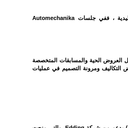
قدمت مناطق التجارب الخاصة ضمن المعرض محتوى تفاعليًا تجاوز مفهوم المعارض التقليدية ، ففي جلسات Automechanika
Aut بإقبال كبير من الزوار من خلال العروض الحية والمسابقات المتخصصة
 التكاليف ومرونة التصميم في عمليات
ومن الفعاليات المميزة أيضًا فعالية طلاء المركبات التي أشرف عليها الفنان (Cem Güventürk) بدعم من شركة Edding، والتي منحت