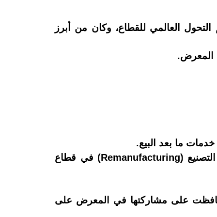
رًا مهمًا في دعم التحول العالمي للقطاع، وكان من أبرز
مات ما بعد البيع.
كما شهد المعرض لأول مرة مشاركة APRA Europe، التي سلطت الضوء على مفهوم إعادة التصنيع (Remanufacturing) في قطاع
 حافظت على مشاركتها في المعرض على