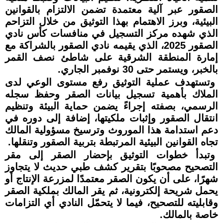
الصقور عبر آلية معتمدة تضمن الالتزام بالقوانين
البيئية، وبرز الاهتمام بهذا التوثيق من خلال التزاحم
الذي شهده مركز التسجيل في منافسات كأس نادي
الصقور 2025، الذي يقيمه نادي الصقور بالشراكة مع
إمارة المنطقة الشرقية على شاطئ نصف القمر
بالخبر، ويستمر حتى 30 نوفمبر الجاري.
وتستهدف عملية التوثيق رفع مستوى الوعي لدى
الملاك بأهمية تسجيل بيانات الصقر وحفظ سجله
الرسمي، بصفته إجراءً يضمن حماية البيئة وتنظيم
انتقال الصقور وإثبات ملكيتها، إضافة إلى دوره في
دعم استدامة هذا الموروث وترسيخ مسؤولية المالك
تجاه القوانين البيئية المرتبطة بتربية الصقور وتنقلها.
وتبدأ خطوات التوثيق بإحضار الصقر إلى مقر
التصحيح مصحوبًا بتقرير كشف طبي حديث لا يتجاوز
شهرًا، على أن يكون الصقر معتمدًا لمزرعة الإنتاج أو
يحمل شريحة إلكترونية، ثم يقر المالك بملكية الصقر
وقابليته للتصحيح، فيما لا يتحمّل النادي أي التزامات
خاصة بالمالك.