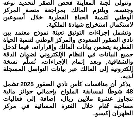
وتتولى لجنة المعاينة فحص الصقر لتحديد نوعه
وجنسه، ويلتزم المالك بمراجعة منصة المركز
الوطني لتنمية الحياة الفطرية خلال أسبوعين
لاستكمال استخراج شهادة الملكية.
وتشمل إجراءات التوثيق تعبئة نموذج معتمد بين
نادي الصقور السعودي والمركز الوطني لتنمية الحياة
الفطرية يتضمن بيانات المالك وإقراراته، فيما تُدخل
جميع البيانات في النظام الإلكتروني لضمان الدقة
والشفافية, وبعد إتمام الإجراءات، تُسلّم نسخة
إلكترونية إلى المالك عبر بيانات التواصل المسجلة
لديه.
يذكر أن منافسات كأس نادي الصقور 2025 تشمل
48 شوطًا لمسابقة الملواح بإجمالي جوائز مالية
تتجاوز عشرة ملايين ريال، إضافة إلى فعاليات
مصاحبة تُقام خلال الفترة المسائية في مركز
الظهران إكسبو.