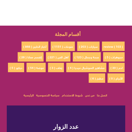
أقسام المجلة
review ( 103 )
سيارات ( 203 )
منوعات ( 1151 )
أخبار الخليج ( 868 )
مجوهرات ( 5 )
صحة وجمال ( 123 )
أهل الفن ( 221 )
إتفسح معانا ( 26 )
ادم ( 30 )
مشاهير السوشيال ميديا ( 4 )
زفاف ( 3 )
موضة ( 54 )
ديكور ( 5 )
الأبراج ( 0 )
مطبخ ( 6 )
اتصل بنا
من نحن
شروط الاستخدام
سياسة الخصوصية
الرئيسية
عدد الزوار