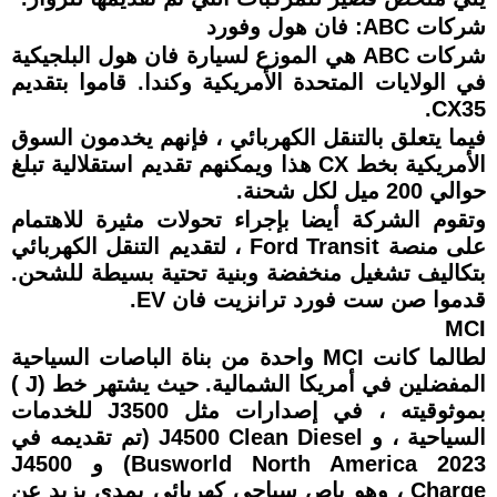
شركات ABC: فان هول وفورد
شركات ABC هي الموزع لسيارة فان هول البلجيكية
في الولايات المتحدة الأمريكية وكندا. قاموا بتقديم
CX35.
فيما يتعلق بالتنقل الكهربائي ، فإنهم يخدمون السوق
الأمريكية بخط CX هذا ويمكنهم تقديم استقلالية تبلغ
حوالي 200 ميل لكل شحنة.
وتقوم الشركة أيضا بإجراء تحولات مثيرة للاهتمام
على منصة Ford Transit ، لتقديم التنقل الكهربائي
بتكاليف تشغيل منخفضة وبنية تحتية بسيطة للشحن.
قدموا صن ست فورد ترانزيت فان EV.
MCI
لطالما كانت MCI واحدة من بناة الباصات السياحية
المفضلين في أمريكا الشمالية. حيث يشتهر خط (J )
بموثوقيته ، في إصدارات مثل J3500 للخدمات
السياحية ، و J4500 Clean Diesel (تم تقديمه في
Busworld North America 2023) و J4500
Charge ، وهو باص سياحى كهربائي بمدى يزيد عن