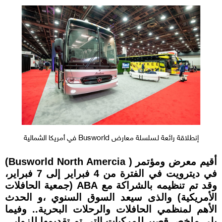
إنطلاقة رائعة لـسلسلة معارض Busworld في أمريكا الشمالية
أقيم معرض ومؤتمر ( Busworld North Amercia)
في ديترويت في الفترة من 4 فبراير إلى 7 فبراير،
وقد تم تنظيمه بالشراكة مع ABA (جمعية الحافلات
الأمريكية) والذى سيعد السوق السنوي ،و الحدث
الأهم لمنظمي الحافلات والرحلات البحرية.. وفيما
يلي ملخص قصير للمركبات التي تم تقديمها للزوار.