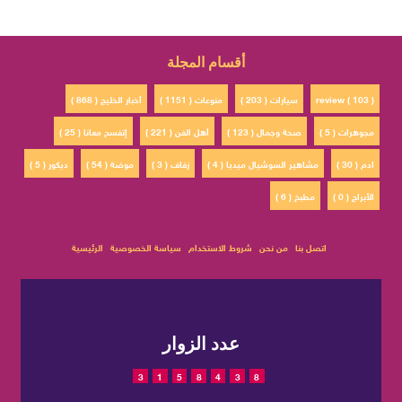
أقسام المجلة
review ( 103 )
سيارات ( 203 )
منوعات ( 1151 )
أخبار الخليج ( 868 )
مجوهرات ( 5 )
صحة وجمال ( 123 )
أهل الفن ( 221 )
إتفسح معانا ( 25 )
ادم ( 30 )
مشاهير السوشيال ميديا ( 4 )
زفاف ( 3 )
موضة ( 54 )
ديكور ( 5 )
الأبراج ( 0 )
مطبخ ( 6 )
اتصل بنا
من نحن
شروط الاستخدام
سياسة الخصوصية
الرئيسية
عدد الزوار
3
1
5
8
4
3
8