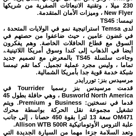
230 ميلا ، وتقنية الانبعاثات الصفرية من شريكها
New Flyer ، وميزات الأمان المتقدمة.
تيمسا: TS45
لدى Temsa استراتيجية نمو في الولايات المتحدة ،
في غضون عامين ، حيث ضاعفوا من حصتهم في
السوق مع قطاع الحافلات الخاصة. وهم يفكرون
أيضا في الذهاب إلى كندا وسوق أمريكا اللاتينية.،
وجاءت سلسلة TS45 بالمعرض مع تصميم جديد
تماما ، وليس مجرد عملية تجميل. كما تقم تيمسا
شبكة خدمة قوية جدا بأمريكا الشمالية.
مرسيدس بنز: توررايدر
قدمت مرسيدس بنز رسميا Tourrider في
Busworld North America ، وهي حافلة بطول 45
قدما في نسختين: Business و Premium. ويتم
تشغيل مجموعة نقل الحركة بواسطة محرك
OM471 سعة 13 لترا بقوة 450 حصانا ، إلى جانب
علبة التروس الأوتوماتيكية Allison WTB 500R.
وتعد السلامة جزءا مهما من السيارة الجديدة التي