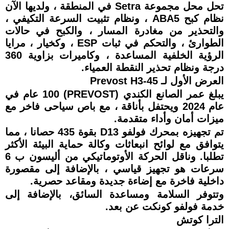
تحل محل مجموعة Setra في المنطقة ، ولديها الآن
نظام كبح ABA5 ، ونظام تثبيت السرعة التكيفي ،
والتحذير من مغادرة المسار ، والكبح في حالات
الطوارئ ، والتحكم في ثبات ESP ، وكخيار ، مرايا
الرؤية الخلفية المساعدة ، وكاميرات بزاوية 360
درجة ونظام تحذير النقطة العمياء.
العرض الأول لـ Prevost H3-45
يبلغ عمر الصانع الكندي (PREVOST) 100 عام في
عام 2024 ويحتفل بأناقة ، مع باص سياحى فاخر مع
ميزات أمان وأداء متقدمة.
تم تجهيزه بمحرك فولفو D13 بقوة 435 حصانا ، مما
يتوافق مع لوائح انبعاثات وكالة حماية البيئة الأكثر
تطلبا. وناقل الحركة الأوتوماتيكي من أليسون ب 6
سرعات هو تجهيز قياسي ، بالإضافة إلى مقصورة
داخلية فاخرة مع إضاءة جديدة ومقاعد حصرية.
وتتوفر السلامة ومساعدة السائق، بالإضافة إلى
خدمة فولفو كونكت عن بعد.
الترا كوتش