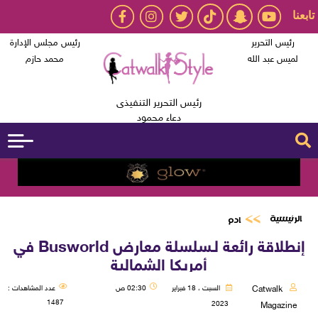
تابعنا
رئيس التحرير
رئيس مجلس الإدارة
لميس عبد الله
محمد حازم
رئيس التحرير التنفيذى
دعاء محمود
الرئيسية
ادم
إنطلاقة رائعة لـسلسلة معارض Busworld في
أمريكا الشمالية
Catwalk
السبت ، 18 فبراير
02:30 ص
عدد المشاهدات :
1487
2023
Magazine