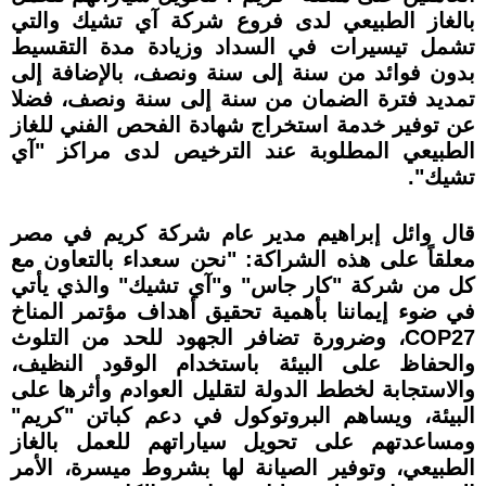
بالغاز الطبيعي لدى فروع شركة آي تشيك والتي
تشمل تيسيرات في السداد وزيادة مدة التقسيط
بدون فوائد من سنة إلى سنة ونصف، بالإضافة إلى
تمديد فترة الضمان من سنة إلى سنة ونصف، فضلا
عن توفير خدمة استخراج شهادة الفحص الفني للغاز
الطبيعي المطلوبة عند الترخيص لدى مراكز "آي
تشيك".
قال وائل إبراهيم مدير عام شركة كريم في مصر
معلقاً على هذه الشراكة: "نحن سعداء بالتعاون مع
كل من شركة "كار جاس" و"آي تشيك" والذي يأتي
في ضوء إيماننا بأهمية تحقيق أهداف مؤتمر المناخ
COP27، وضرورة تضافر الجهود للحد من التلوث
والحفاظ على البيئة باستخدام الوقود النظيف،
والاستجابة لخطط الدولة لتقليل العوادم وأثرها على
البيئة، ويساهم البروتوكول في دعم كباتن "كريم"
ومساعدتهم على تحويل سياراتهم للعمل بالغاز
الطبيعي، وتوفير الصيانة لها بشروط ميسرة، الأمر