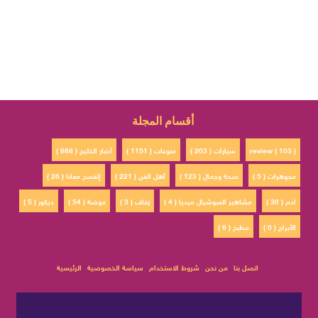
أقسام المجلة
review ( 103 )
سيارات ( 203 )
منوعات ( 1151 )
أخبار الخليج ( 868 )
مجوهرات ( 5 )
صحة وجمال ( 123 )
أهل الفن ( 221 )
إتفسح معانا ( 26 )
ادم ( 30 )
مشاهير السوشيال ميديا ( 4 )
زفاف ( 3 )
موضة ( 54 )
ديكور ( 5 )
الأبراج ( 0 )
مطبخ ( 6 )
اتصل بنا
من نحن
شروط الاستخدام
سياسة الخصوصية
الرئيسية