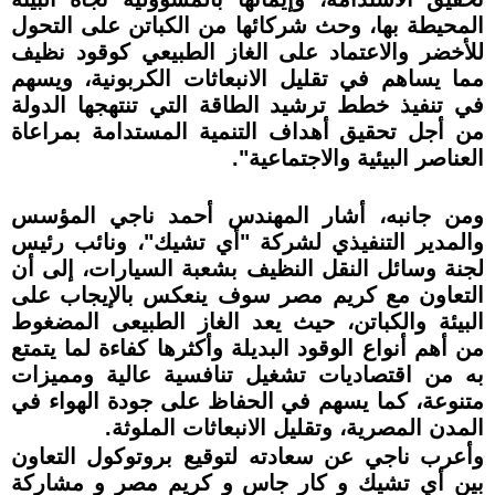
المحيطة بها، وحث شركائها من الكباتن على التحول
للأخضر والاعتماد على الغاز الطبيعي كوقود نظيف
مما يساهم في تقليل الانبعاثات الكربونية، ويسهم
في تنفيذ خطط ترشيد الطاقة التي تنتهجها الدولة
من أجل تحقيق أهداف التنمية المستدامة بمراعاة
العناصر البيئية والاجتماعية".
ومن جانبه، أشار المهندس أحمد ناجي المؤسس
والمدير التنفيذي لشركة "أي تشيك"، ونائب رئيس
لجنة وسائل النقل النظيف بشعبة السيارات، إلى أن
التعاون مع كريم مصر سوف ينعكس بالإيجاب على
البيئة والكباتن، حيث يعد الغاز الطبيعى المضغوط
من أهم أنواع الوقود البديلة وأكثرها كفاءة لما يتمتع
به من اقتصاديات تشغيل تنافسية عالية ومميزات
متنوعة، كما يسهم في الحفاظ على جودة الهواء في
المدن المصرية، وتقليل الانبعاثات الملوثة.
وأعرب ناجي عن سعادته لتوقيع بروتوكول التعاون
بين أي تشيك و كار جاس و كريم مصر و مشاركة