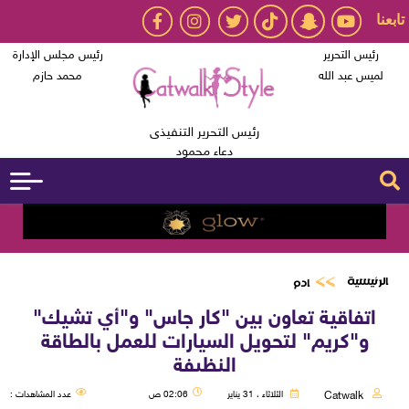
تابعنا
رئيس التحرير
رئيس مجلس الإدارة
لميس عبد الله
محمد حازم
رئيس التحرير التنفيذى
دعاء محمود
الرئيسية
ادم
اتفاقية تعاون بين "كار جاس" و"أي تشيك"
و"كريم" لتحويل السيارات للعمل بالطاقة
النظيفة
Catwalk
الثلاثاء ، 31 يناير
02:06 ص
عدد المشاهدات :