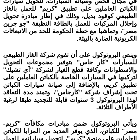
في مجال فحص وصيانة السيارات، لتحويل سيارات
الكباتن العاملين على تطبيق "كريم" للعمل بالغاز
الطبيعي كوقود بديل، وذلك في إطار مبادرة تحويل
وإحلال المركبات للعمل بالطاقة النظيفة "جو جرين
مصر"، وتماشيا مع خطة الحكومة للحد من الانبعاثات
الكربونية الضارة بالبيئة.
وينص البروتوكول على أن تقوم شركة الغاز الطبيعى
للسيارات "كار جاس" بتوفير مجموعات التحويل
والاسطوانات وكافة قطع الغيار لشركة "آي تشيك"
لتركيبها في السيارات الخاصة بالكباتن العاملين على
تطبيق كريم، بالإضافة إلى صيانة سيارات الكباتن
تحت إشراف شركة "كارجاس"، وتمتد مدة التعاقد
لهذا البروتوكول 3 سنوات قابلة للتجديد طبقا لرغبة
الأطراف الثلاثة.
ويأتي البروتوكول ضمن مبادرات مكافآت "كريم-
مصر" للكباتن، الذي يوفر العديد من المزايا للكباتن
العاملين على منصة "كريم"، لتحويل سياراتهم للعمل