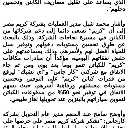
الذي يساعد على تقليل مصاريف الكابتن وتحسين
دخلهم".
وأشار محمد شبل مدير العمليات بشركة كريم مصر
إلى أن "كريم" تسعى دائما إلى دعم شركائها من
الكباتن في مسيرة نجاحات الشركة، وذلك بالبحث
عن طرق تحسين مستويات دخولهم وتوفير سبل
للحياة أفضل لهم ولأسرهم، وذلك بمساعدتهم على
خفض نفقاتهم اليومية، مؤكداً أن مبادرات مكافآت
"كريم" للكباتن تنمو يوما بعد يوم، ومن ثم جاء
الاتفاق مع شركتي "كار جاس" و"آي تشيك" ليرفع
من قدرات كباتن "كريم" على التوفير، وتحسين
مستويات معيشتهم ورفاهية أسرهم، حيث يسهم
الاتفاق في توفير نحو 50% من مدفوعات الكباتن
لتموين سياراتهم بالبنزين عند تحويلها لغاز طبيعي.
وأوضح سامح عبد المنعم مدير عام التحويل بشركة
كارجاس: "نشكر شركة كريم مصر على حرصها على
تحقيق الاستدامة، وإيمانها بالمسؤولية تجاه البيئة