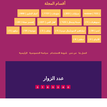
أقسام المجلة
review ( 103 )
سيارات ( 203 )
منوعات ( 1151 )
أخبار الخليج ( 868 )
مجوهرات ( 5 )
صحة وجمال ( 123 )
أهل الفن ( 221 )
إتفسح معانا ( 26 )
ادم ( 30 )
مشاهير السوشيال ميديا ( 4 )
زفاف ( 3 )
موضة ( 54 )
ديكور ( 5 )
الأبراج ( 0 )
مطبخ ( 6 )
اتصل بنا
من نحن
شروط الاستخدام
سياسة الخصوصية
الرئيسية
عدد الزوار
3
1
6
5
3
8
0