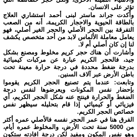
تؤثر على الانسان.
وأكدت جراند ماستر لبنى أحمد استشاري العلاج
بالطاقة الحيوية والاحجار الكريمة، أنه من الصعب
التفرقة بين الحجر الأصلي والحجر الغير أصلي، فهو
يعامل معاملة الألماس لابد من أحد متخصص يكشف
لنا إن كان أصلي أم لا.
وأشارت أن هناك حجر كريم مخلوط ومصنع بشكل
جيد، فالحجر الكريم عبارة عن مركبات كيميائية
بدرجة ضغط محددة في درجة حرارة معينة تحت
باطن الأرض عبر آلاف السنين.
وتابعت: عندما يتم تصنيع الحجر الكريم يقوموا
بإحضار نفس المكونات ويعرضوها لنفس درجة
الضغط والحرارة فينتج عنه شكل الحجر الكريم، أي
فيزيائي أو كيميائي إذا قام بتحليله سيظهر نفس
خصائص الحجر الكريم.
الفرق هنا في عمر الحجر نفسه فالأصلي عمره أكثر
من 5000 سنة تحت الأرض، والمخلوط عمره أيام،
وهو نفس المكون ومفيد لكن درجة افادته ستكون