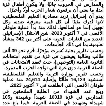
والمدارس في الحروب جانبًا، ولا يبكون أطفال غزة
أبدا، ما يعني أن يرفعون شعار الحرب أولًا وأخيرًا.
يبدو أن إسرائيل تريد مصادرة التعليم الفلسطيني،
لانها تُدرك يقينًا أن كل قيمة معرفية ضده، وكل
تجهيل إنما هو لصالحها، لذلك منذ بدأ عملية طوفان
الأقصى في 7 أكتوبر 2023، شن الاحتلال الإسرائيلي
العديد من الغارات الجوية على أكثر من 342 منشأة
تعليمية،بما في ذلك الجامعات.
وحسب تقارير بحثية نُشرت مؤخرًا، حُرم نحو 39 ألف
طالب وطالبة يعيشون في غزة من تقديم امتحانات
الثانوية العامة (التوجيهي)، حيث تُعقد الامتحانات في
الضفة الغربية دون غزة التي تواجه الحرب المدمرة.
وحسب تقرير لوزارة التربية والتعليم الفلسطينية،
استشهد 16,124 طالبًا وإصابة 24,614 منذ عملية
طوفان الأقصى التي انطلقت في 7 أكتوبر 2023.
وبلغ عدد الشهداء من الطلبة الملتحقين في
المدارس في غزة 16019 شهيداً وشهيدة و105
شهيداء وشهيدة في الضفة الغربية. فيما بلغ عدد