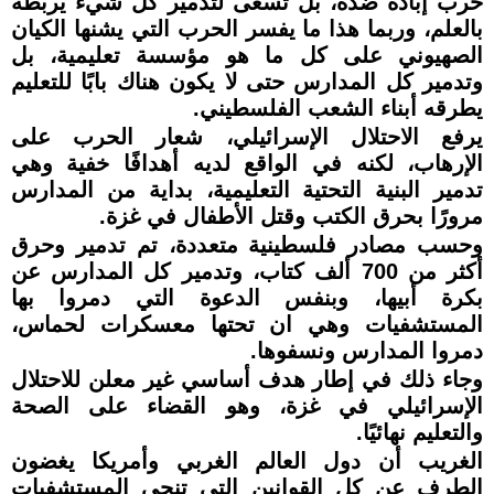
حرب إبادة ضده، بل تسعى لتدمير كل شيء يربطه
بالعلم، وربما هذا ما يفسر الحرب التي يشنها الكيان
الصهيوني على كل ما هو مؤسسة تعليمية، بل
وتدمير كل المدارس حتى لا يكون هناك بابًا للتعليم
يطرقه أبناء الشعب الفلسطيني.
يرفع الاحتلال الإسرائيلي، شعار الحرب على
الإرهاب، لكنه في الواقع لديه أهدافًا خفية وهي
تدمير البنية التحتية التعليمية، بداية من المدارس
مرورًا بحرق الكتب وقتل الأطفال في غزة.
وحسب مصادر فلسطينية متعددة، تم تدمير وحرق
أكثر من 700 ألف كتاب، وتدمير كل المدارس عن
بكرة أبيها، وبنفس الدعوة التي دمروا بها
المستشفيات وهي ان تحتها معسكرات لحماس،
دمروا المدارس ونسفوها.
وجاء ذلك في إطار هدف أساسي غير معلن للاحتلال
الإسرائيلي في غزة، وهو القضاء على الصحة
والتعليم نهائيًا.
الغريب أن دول العالم الغربي وأمريكا يغضون
الطرف عن كل القوانين التي تنحي المستشفيات