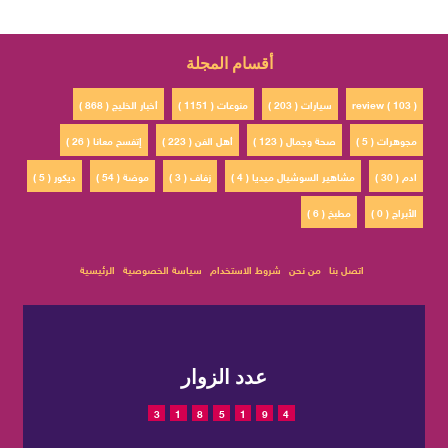
أقسام المجلة
review ( 103 )
سيارات ( 203 )
منوعات ( 1151 )
أخبار الخليج ( 868 )
مجوهرات ( 5 )
صحة وجمال ( 123 )
أهل الفن ( 223 )
إتفسح معانا ( 26 )
ادم ( 30 )
مشاهير السوشيال ميديا ( 4 )
زفاف ( 3 )
موضة ( 54 )
ديكور ( 5 )
الأبراج ( 0 )
مطبخ ( 6 )
اتصل بنا
من نحن
شروط الاستخدام
سياسة الخصوصية
الرئيسية
عدد الزوار
3
1
8
5
1
9
4