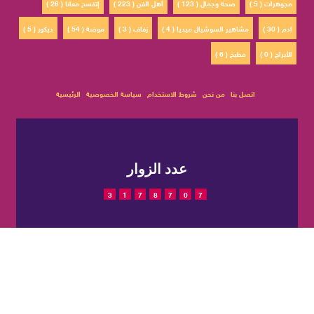
مجوهرات ( 5 )
صحة وجمال ( 123 )
أهل الفن ( 223 )
إتفسح معانا ( 26 )
ادم ( 30 )
مشاهير السوشيال ميديا ( 4 )
زفاف ( 3 )
موضة ( 54 )
ديكور ( 5 )
الأبراج ( 0 )
مطبخ ( 6 )
اتصل بنا
من نحن
شروط الاستخدام
سياسة الخصوصية
الرئيسية
عدد الزوار
3
1
7
8
7
0
7
© 2022 حقوق النشر محفوظة
تم التصميم والتطوير بواسطة
لمجلة CatWalkStyle
شركة
EGIT