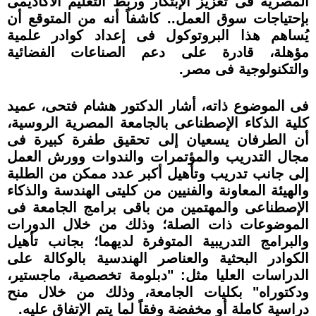
المصرية فى تعزيز الإبتكار وربط التعليم الأكاديمى
بإحتياجات سوق العمل.. كاشفاً أنه من المتوقع أن
يُساهم هذا البروتوكول فى إعداد كوادر علمية
مؤهلة، قادرة على دعم الصناعات الفضائية
والتكنولوجية فى مصر.
فى الموضوع ذاته، أشار الدكتور هشام فتحى، عميد
كلية الذكاء الإصطناعى بالجامعة المصرية الروسية،
أن الطرفان يسعيان إلى تحقيق طفرة كبيرة فى
مجال التدريب والمؤتمرات والندوات وورش العمل
إلى جانب تدريب وتأهيل أكبر عدد ممكن من الطلبة
والهيئة المعاونة والفنيين من كليتى الهندسة والذكاء
الإصطناعى والمهتمين من باقى برامج الجامعة فى
الموضوعات ذات الصلة؛ وذلك من خلال الدورات
والبرامج التدريبية المتوفرة لديهما؛ بجانب تأهيل
الكوادر البحثية والعناصر الهندسية بالوكالة على
الدراسات العليا مثل: "دبلومة تخصصية، ماجستير،
ودكتوراه" بكليات الجامعة، وذلك من خلال منح
دراسية كاملة أو مخفضة وفقاً لما يتم الإتفاق عليه.