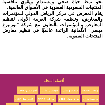
نحو نمط حياة صحي ومستدام ويقوي تنافسية
المنتجات السعودية العضوية في الأسواق العالمية.
يقام المعرض في مركز الرياض الدولي للمؤتمرات
والمعارض، وتنظمه شركة العربية الأولى لتنظيم
المعارض والمؤتمرات بالتعاون مع شركة "نورنبرغ
ميسي" الألمانية الرائدة عالميًا في تنظيم معارض
المنتجات العضوية.
أقسام المجلة
review ( 103 )
سيارات ( 203 )
منوعات ( 1151 )
أخبار الخليج ( 868 )
مجوهرات ( 5 )
صحة وجمال ( 123 )
أهل الفن ( 221 )
إتفسح معانا ( 26 )