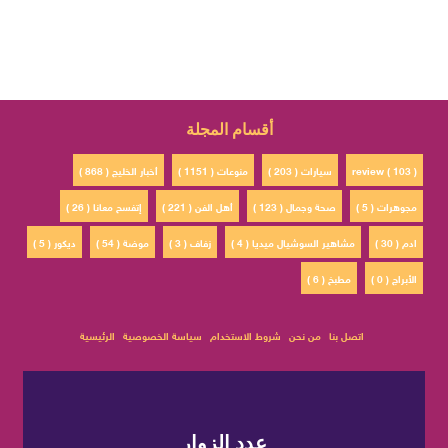
أقسام المجلة
review ( 103 )
سيارات ( 203 )
منوعات ( 1151 )
أخبار الخليج ( 868 )
مجوهرات ( 5 )
صحة وجمال ( 123 )
أهل الفن ( 221 )
إتفسح معانا ( 26 )
ادم ( 30 )
مشاهير السوشيال ميديا ( 4 )
زفاف ( 3 )
موضة ( 54 )
ديكور ( 5 )
الأبراج ( 0 )
مطبخ ( 6 )
اتصل بنا
من نحن
شروط الاستخدام
سياسة الخصوصية
الرئيسية
عدد الزوار