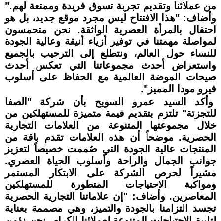
من عملائنا وتقديم تجربة تسوق فريدة وممتعة لهم."
وأضاف: "هذا الافتتاح ليس مجرد موقع جديد، بل هو
احتفال بالمرأة العصرية الواثقة. نحن متحمسون
لمواصلة مهمتنا في توفير أزياء أنيقة وعالية الجودة
للنساء حول العالم، ونتطلع إلى الترحيب بالجميع
واستعراض أحدث مجموعاتنا التي تعكس أحدث
صيحات الموضة العالمية مع الحفاظ على أسلوب
فيرو مودا المميز".
وأكد السيد عمرو السويح بأن شركة "الصفا
للتجزئة" تلتزم بتقديم قيمة متميزة للمستهلكين من
خلال مجموعتها المتنوعة من العلامات التجارية
الحصرية. موضحاً أن هذه العلامات تقدم باقة من
المنتجات عالية الجودة التي صُممت خصيصاً لتعزيز
جوانب الجمال والراحة وأسلوب الحياة العصري.
مشيراً لحرص الشركة على الابتكار المستمر
ومواكبة الاحتياجات المتطورة للمستهلكين
المعاصرين. وأضاف: "إن علاماتنا التجارية الحصرية
تجسد التزامنا بالجودة والتميز، وهي مصممة بعناية
لتلبية الاحتياجات المتنوعة لعملائنا الكرام. نحن نؤمن