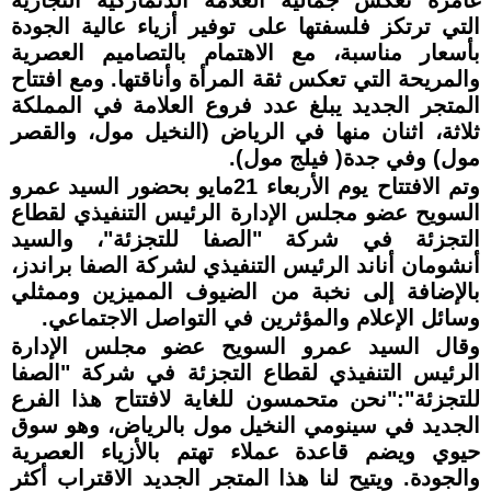
التي ترتكز فلسفتها على توفير أزياء عالية الجودة
بأسعار مناسبة، مع الاهتمام بالتصاميم العصرية
والمريحة التي تعكس ثقة المرأة وأناقتها. ومع افتتاح
المتجر الجديد يبلغ عدد فروع العلامة في المملكة
ثلاثة، اثنان منها في الرياض (النخيل مول، والقصر
مول) وفي جدة( فيلج مول).
وتم الافتتاح يوم الأربعاء 21مايو بحضور السيد عمرو
السويح عضو مجلس الإدارة الرئيس التنفيذي لقطاع
التجزئة في شركة "الصفا للتجزئة"، والسيد
أنشومان أناند الرئيس التنفيذي لشركة الصفا براندز،
بالإضافة إلى نخبة من الضيوف المميزين وممثلي
وسائل الإعلام والمؤثرين في التواصل الاجتماعي.
وقال السيد عمرو السويح عضو مجلس الإدارة
الرئيس التنفيذي لقطاع التجزئة في شركة "الصفا
للتجزئة":"نحن متحمسون للغاية لافتتاح هذا الفرع
الجديد في سينومي النخيل مول بالرياض، وهو سوق
حيوي ويضم قاعدة عملاء تهتم بالأزياء العصرية
والجودة. ويتيح لنا هذا المتجر الجديد الاقتراب أكثر