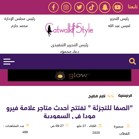
تابعنا
رئيس التحرير
رئيس مجلس الإدارة
لميس عبد الله
محمد حازم
رئيس التحرير التنفيذى
دعاء محمود
الرئيسية
أخبار الخليج
"الصفا للتجزئة " تفتتح أحدث متاجر علامة فيرو
مودا في السعودية
سميرة
الثلاثاء ، 27 مايو
09:27 ص
عدد المشاهدات :
468
2025
القطان