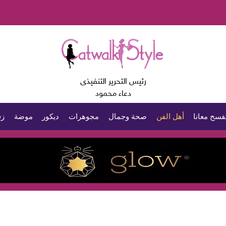
رئيس التحرير التنفيذى
دعاء محمود
فسح معانا
أهل الفن
صحة وجمال
مجوهرات
ديكور
موضة
زف