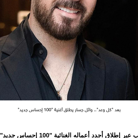
بعد "كل وعد".. وائل جسار يطلق أغنية "100 إحساس جديد"
اق أجدد أعماله الغنائية "100 إحساس جديد".