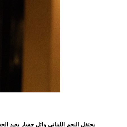
يحتفل النجم اللبناني وائل جسار بعيد الحب عبر إطل