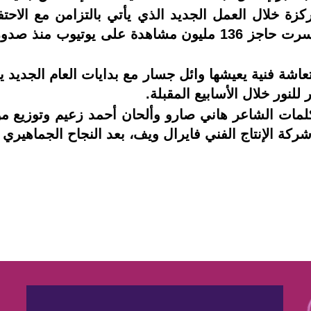
 خلال العمل الجديد الذي يأتي بالتزامن مع الاحتفال
بالتمام عن آخر أغانيه "كل وعد"، التي كسرت حاجز 136 مليون 
 جديد" مع انتعاشة فنية يعيشها وائل جسار مع بدايات العام الج
لنور خلال الأسابيع المقبلة.
بكلمات الشاعر هاني صارو وألحان أحمد زعيم وتوزيع 
 وشركة الإنتاج الفني فايرال ويف، بعد النجاح الجماهيري