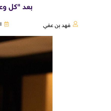
بعد "كل وعد".. 
فهد بن عفي
الأحد