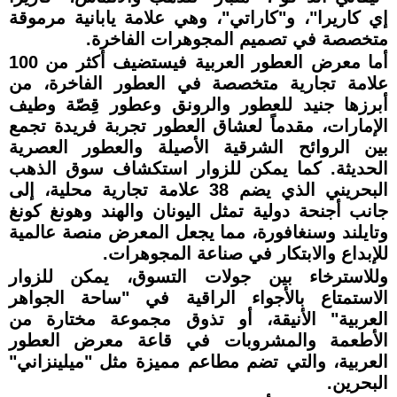
إي كاريرا"، و"كاراتي"، وهي علامة يابانية مرموقة
متخصصة في تصميم المجوهرات الفاخرة.
أما معرض العطور العربية فيستضيف أكثر من 100
علامة تجارية متخصصة في العطور الفاخرة، من
أبرزها جنيد للعطور والرونق وعطور قِصّة وطيف
الإمارات، مقدماً لعشاق العطور تجربة فريدة تجمع
بين الروائح الشرقية الأصيلة والعطور العصرية
الحديثة. كما يمكن للزوار استكشاف سوق الذهب
البحريني الذي يضم 38 علامة تجارية محلية، إلى
جانب أجنحة دولية تمثل اليونان والهند وهونغ كونغ
وتايلند وسنغافورة، مما يجعل المعرض منصة عالمية
للإبداع والابتكار في صناعة المجوهرات.
وللاسترخاء بين جولات التسوق، يمكن للزوار
الاستمتاع بالأجواء الراقية في "ساحة الجواهر
العربية" الأنيقة، أو تذوق مجموعة مختارة من
الأطعمة والمشروبات في قاعة معرض العطور
العربية، والتي تضم مطاعم مميزة مثل "ميلينزاني"
البحرين.