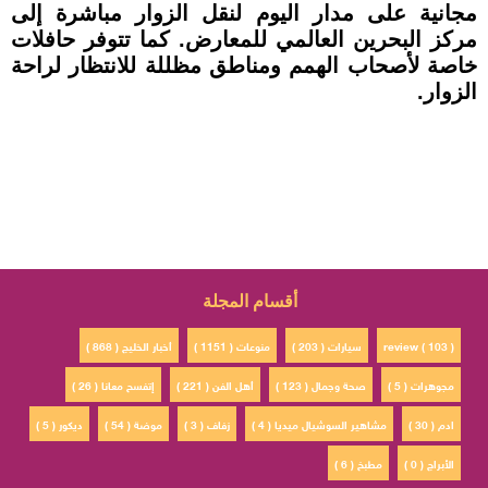
مجانية على مدار اليوم لنقل الزوار مباشرة إلى
مركز البحرين العالمي للمعارض. كما تتوفر حافلات
خاصة لأصحاب الهمم ومناطق مظللة للانتظار لراحة
الزوار.
أقسام المجلة
review ( 103 )
سيارات ( 203 )
منوعات ( 1151 )
أخبار الخليج ( 868 )
مجوهرات ( 5 )
صحة وجمال ( 123 )
أهل الفن ( 221 )
إتفسح معانا ( 26 )
ادم ( 30 )
مشاهير السوشيال ميديا ( 4 )
زفاف ( 3 )
موضة ( 54 )
ديكور ( 5 )
الأبراج ( 0 )
مطبخ ( 6 )