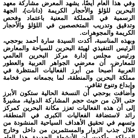
وفي هذا العام أيضًا، يشهد المعرض مشاركة معهد
البحرين للؤلؤ والأحجار الكريمة (دانات)، الجهة
الرسمية في المملكة المعنية باعتماد وفحص
وتدقيق وتدريب المتخصصين في اللؤلؤ والأحجار
الكريمة والمجوهرات.
وبهذه المناسبة، أكدت السيدة سارة أحمد بوحجي،
الرئيس التنفيذي لهيئة البحرين للسياحة والمعارض
ورئيس مجلس إدارة مركز البحرين العالمي
للمعارض، أن معرضي الجواهر العربية والعطور
العربية أصبحا من أبرز الفعاليات المنتظرة في
مملكة البحرين والمنطقة، لما يجمعانه من فخامة
وإبداع وتنوع ثقافي.
وأضافت بوحجي أن النسخة الحالية ستكون الأبرز
حتى الآن من حيث حجم المشاركة الدولية، مشيرةً
إلى أن هذه الفعاليات تعزز مكانة البحرين كمركز
رائد لاستضافة الفعاليات الكبرى في المنطقة،
وتسهم في تحقيق الأهداف السياحية المنشودة من
خلال جذب الزوار والمستثمرين من داخل وخارج
المملكة. وأكدت أن الأنشطة الجديدة هذا العام