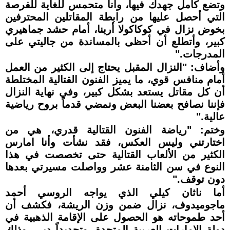
وتضع كامل جهدك فيها، وأنا متحمس للغاية للفرصة
التي أحصل عليها من رابطة المقاتلين المحترفين
بخوض نزال في كوكاكولا أرينا، أمام حشد جماهيري
كبير، وأتطلع أن أحظى بالمساندة من جاليتي على
المدرجات."
وأضاف: "النزال المقبل يحتاج إلى الكثير من العمل
أمام منافس قوي، ما يميز الفنون القتالية المختلطة
أن كل مقاتل يستعد بشكل كبير، وفي نهاية النزال
فإننا نصافح بعضنا البعض ونمضي قدماً بروح رياضية
عالية."
وختم: "رياضة الفنون القتالية قدري، هي من
اختارتني وليس العكس، فقد نشأت وأنا امارس
الكثير من الألعاب القتالية حتى تخصصت في هذا
النوع في سن الثامنة عشر وواصلت مسيرتي بعدها
دون توقف."
أما ناثان كيلي الذي يواجه الروسي أحمد
ماجوميدوف، نزال ضمن وزن الريشة، فكشف أن
أحد طموحاته هو الحصول على الإقامة الذهبية في
دولة الإمارات العربية المتحدة، وتحديداً دبي، وذلك