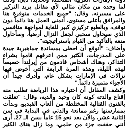
لما وجده من مكان مثالي لأي مقاتل يريد التركيز
على مسيرته، وقال: "جميع الخدمات متوفرة هنا
والمرافق بأعلى مستوى، أتمنى العمل هنا دائماً دون
توقف، وبالطبع تركيزي كبير للغاية لمواجهة منافسي
الذي سيحاول سحبي لجعل النزال أرضياً، وسأحاول
منعه بالتأكيد من القيام باستراتيجيته".
وأضاف: "أتوقع أن احظى بمساندة جماهيرية جيدة
على المدرجات، الكثير ممن اعرفهم قاموا بشراء
التذاكر، وهناك أشخاص قادمون من إيرلندا خصيصاً
لهذه الليلة، وهذه المرة الرابعة التي أخوض فيها
نزالات في الإمارات بشكل عام، وأدرك جيداً أن
الأجواء متميزة دائماً."
وكشف المقاتل أن اختياره هذا الرياضة تطلب منه
إقناع والدته كونه كان وحيد والديه، وقال: "تعلقت
بالفنون القتالية المختلطة من ألعاب الفيديو، وبدأت
بممارستها رغم ممانعة والدتي في البداية في سن
الثانية عشر، والآن بعد نحو 15 عاماً بسن الـ 27، أرى
أنني حققت جزء من حلمي، وما زال هناك الكثير