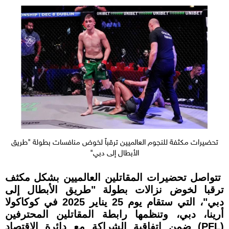
تحضيرات مكثفة للنجوم العالميين ترقباً لخوض منافسات بطولة "طريق
الأبطال إلى دبي"
تتواصل تحضيرات المقاتلين العالميين بشكل مكثف
ترقبا لخوض نزالات بطولة "طريق الأبطال إلى
دبي"، التي ستقام يوم 25 يناير 2025 في كوكاكولا
أرينا، دبي، وتنظمها رابطة المقاتلين المحترفين
(PFL) ضمن اتفاقية الشراكة مع دائرة الاقتصاد