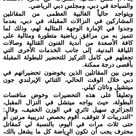
والسياحة في دبي، ومجلس دبي الرياضي.
ويتواجد حالياً الغالبية العظمى من المقاتلين
المشاركين في النزالات المقبلة، في دبي، بعدما
وجدوا في الإمارة الوجهة المثالية لهم، وذلك لما
تتميز به من مرافق رياضية متطورة ومثالية على
كافة الأصعدة من أندية الفنون القتالية وصالات
اللياقة البدنية، إلى جانب الخدمات الأخرى التي
تجعلهم في كامل التركيز للتحضير للبطولة المقبلة
بأقصى درجة ممكنة.
ومن بين المقاتلين الذين يخوضون تحضيراتهم في
دبي خلال الوقت الحالي، الثنائي الإيرلندي جون
ميتشيل وناثان كيلي.
وتعليقاً على هذه التحضيرات وخوض منافسات
البطولة، حيث يواجه ميتشل في النزال المقبل،
الجزائري سهيل ثائري في الوزن الخفيف، وقال:
"التدريبات لا تتوقف، أقوم بحصص تدريبية مرتين أو
حتى ثلاث مرات في اليوم، بالنسبة لي كمقاتل
محترف يجب أن تكون الرياضة كل ما يشغل بالك،