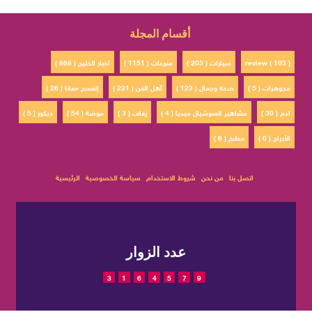
أقسام المجلة
review ( 103 )
سيارات ( 203 )
منوعات ( 1151 )
أخبار الخليج ( 868 )
مجوهرات ( 5 )
صحة وجمال ( 123 )
أهل الفن ( 221 )
إتفسح معانا ( 26 )
ادم ( 30 )
مشاهير السوشيال ميديا ( 4 )
زفاف ( 3 )
موضة ( 54 )
ديكور ( 5 )
الأبراج ( 0 )
مطبخ ( 6 )
اتصل بنا
من نحن
شروط الاستخدام
سياسة الخصوصية
الرئيسية
عدد الزوار
3
1
6
4
5
7
9