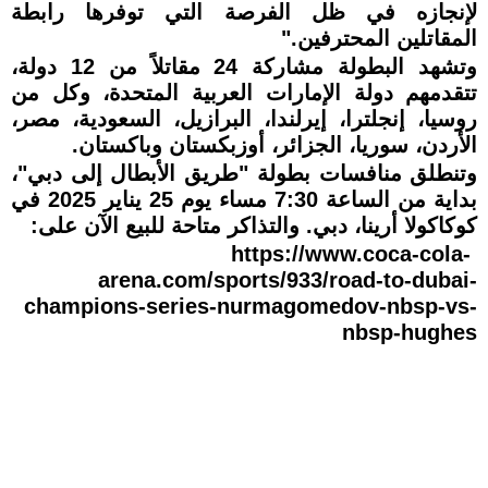
لإنجازه في ظل الفرصة التي توفرها رابطة
المقاتلين المحترفين."
وتشهد البطولة مشاركة 24 مقاتلاً من 12 دولة،
تتقدمهم دولة الإمارات العربية المتحدة، وكل من
روسيا، إنجلترا، إيرلندا، البرازيل، السعودية، مصر،
الأردن، سوريا، الجزائر، أوزبكستان وباكستان.
وتنطلق منافسات بطولة "طريق الأبطال إلى دبي"،
بداية من الساعة 7:30 مساء يوم 25 يناير 2025 في
كوكاكولا أرينا، دبي. والتذاكر متاحة للبيع الآن على:
https://www.coca-cola-
arena.com/sports/933/road-to-dubai-
champions-series-nurmagomedov-nbsp-vs-
nbsp-hughes