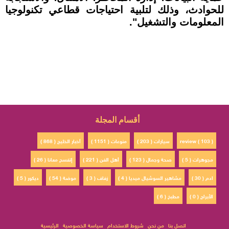
للحوادث، وذلك لتلبية احتياجات قطاعي تكنولوجيا
المعلومات والتشغيل".
أقسام المجلة
review ( 103 )
سيارات ( 203 )
منوعات ( 1151 )
أخبار الخليج ( 868 )
مجوهرات ( 5 )
صحة وجمال ( 123 )
أهل الفن ( 221 )
إتفسح معانا ( 26 )
ادم ( 30 )
مشاهير السوشيال ميديا ( 4 )
زفاف ( 3 )
موضة ( 54 )
ديكور ( 5 )
الأبراج ( 0 )
مطبخ ( 6 )
اتصل بنا
من نحن
شروط الاستخدام
سياسة الخصوصية
الرئيسية