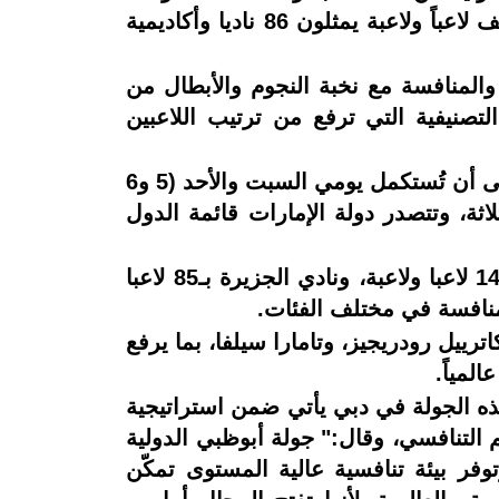
خلال الفترة من 4 إلى 6 أبريل الجاري في صالة نادي شباب الأهلي بدبي، بمشاركة أكثر من ألف لاعباً ولاعبة يمثلون 86 ناديا وأكاديمية
 والمنافسة مع نخبة النجوم والأبطال من
لتصنيفية التي ترفع من ترتيب اللاعبين
وتنطلق المنافسات غدا الجمعة 4 أبريل اعتباراً من الساعة الرابعة عصراً حتى التاسعة مساءً، على أن تُستكمل يومي السبت والأحد (5 و6
يام الثلاثة، وتتصدر دولة الإمارات قائمة الدول
وعلى صعيد الأندية، فسوف يشارك فريق كوماندو جروب ب 237 لاعباً، وأكاديمية" MOD " بـ147 لاعبا ولاعبة، ونادي الجزيرة بـ85 لاعبا
ييل رودريجيز، وتامارا سيلفا، بما يرفع
المياً.
ذه الجولة في دبي يأتي ضمن استراتيجية
التنافسي، وقال:" جولة أبوظبي الدولية
ر بيئة تنافسية عالية المستوى تمكّن