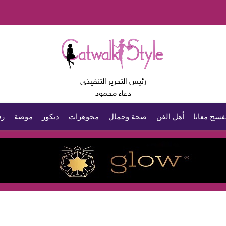
رئيس التحرير التنفيذى
دعاء محمود
فسح معانا
أهل الفن
صحة وجمال
مجوهرات
ديكور
موضة
زف