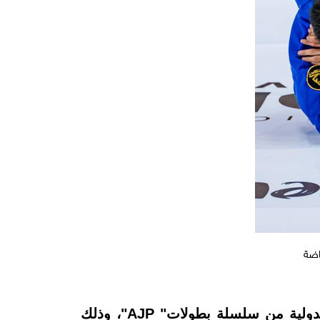
اضة
تنظم رابطة أبوظبي لمحترفي الجوجيتسو بالتعاون مع اتحاد الإمارات للجوجيتسو، جولة دبي الدولية من سلسلة بطولات" AJP"، وذلك