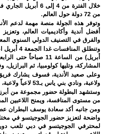
من 72 دولة حول العالم.
وتوفر هذه الجولة منصة مهمة لدعم الأندي
أفضل أندية وأكاديميات العالم، وتعزيز 
والفرق في التصنيف الدولي السنوي المع
أبريل) من الساعة 11 ص
المشاركة، وتليها كولومبيا، ثم البرازيل، 
ولاعبة، ونادي بني ياس بـ53 لاعباً ولاعبة، ما يعكس الحضور القوي للأندية المحلية واستعدادها للمنافسة في مختلف الفئات.
وستشهد البطولة حضور مجموعة من أبرز نجو
من مستوى المنافسة، ويمنح اللاعبين المحل
ومن جانبه أكد سعادة يوسف البطران عضو 
واضحة لتعزيز حضور الجوجيتسو في مختلف 
لمحترفي الجوجيتسو في دبي تلعب دورا 