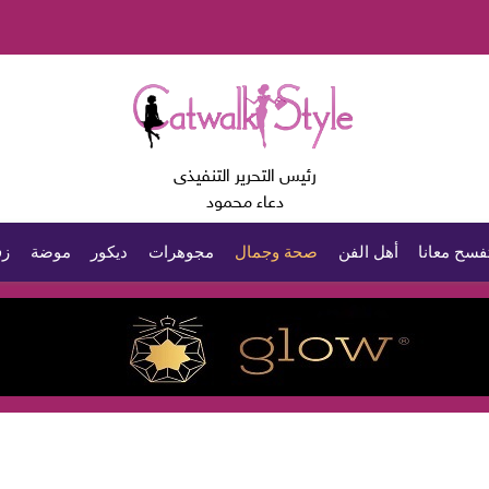
رئيس التحرير التنفيذى
دعاء محمود
فسح معانا
أهل الفن
صحة وجمال
مجوهرات
ديكور
موضة
زف