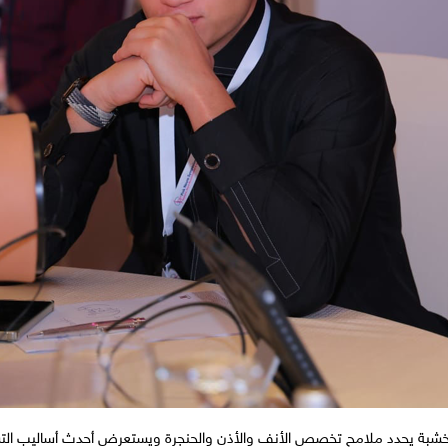
خشبة يحدد ملامح تخصص الأنف والأذن والحنجرة ويستعرض أحدث أساليب ال