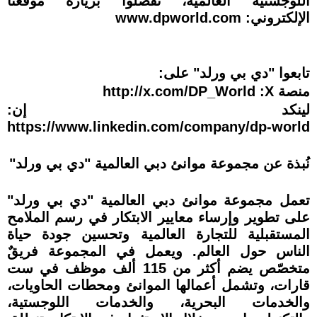
اللوجستية العالمية، تفضلوا بزيارة موقعنا
الإلكتروني: www.dpworld.com
تابعوا "دي بي ورلد" على:
منصة X‏: http://x.com/DP_World‎
لينكد إن:
https://www.linkedin.com/company/dp-world
نُبذة عن مجموعة موانئ دبي العالمية "دي بي ورلد"
تعمل مجموعة ‏موانئ دبي العالمية "دي بي ورلد"
على تطوير وإرساء معايير الابتكار في رسم الملامح
المستقبلية للتجارة العالمية ‏وتحسين جودة حياة
الناس حول العالم. ويعمل في المجموعة فريقٌ
متخصّص يضم أكثر من 115 ألف موظف في ست
قارات، وتشمل ‏أعمالها الموانئ ومحطات الحاويات،
والخدمات البحرية، والخدمات اللوجستية،