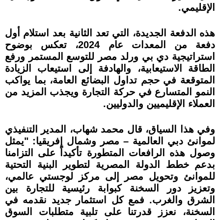
الإقليمي.
هذه الدفعة الجديدة، التي تعد الثانية بعد استلام أول
دفعة من المعدات عام 2024، تعكس بوضوح
استراتيجية دي بي ورلد مصر للتوسع المستمر ورفع
الطاقة الاستيعابية، والهادفة إلى استيعاب الزيادة
المتوقعة في حجم تداول البضائع العامة، بما يواكب
النمو المتسارع في حركة التجارة ويجذب المزيد من
العملاء الإقليميين والدوليين.
وفي هذا السياق، قال محمد شهاب، المدير التنفيذي
لموانئ دبي العالمية – مصر وشمال إفريقيا: "يمثل
وصول هذه الرافعات المتطورة تأكيداً على التزامنا
بدعم خطط الدولة المصرية لتطوير البنية التحتية
للموانئ وتحويل مصر إلى مركز لوجستي عالمي،
وتعزيز دور السخنة كبوابة رئيسية للتجارة بين
الشرق والغرب. فمع كل استثمار جديد نقدمه في
السخنة، نعزز قدرتنا على تلبية متطلبات السوق