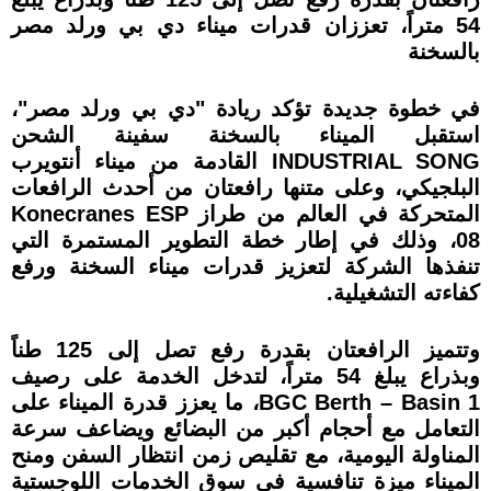
54 متراً، تعززان قدرات ميناء دي بي ورلد مصر
بالسخنة
في خطوة جديدة تؤكد ريادة "دي بي ورلد مصر"،
استقبل الميناء بالسخنة سفينة الشحن
INDUSTRIAL SONG القادمة من ميناء أنتويرب
البلجيكي، وعلى متنها رافعتان من أحدث الرافعات
المتحركة في العالم من طراز Konecranes ESP
08، وذلك في إطار خطة التطوير المستمرة التي
تنفذها الشركة لتعزيز قدرات ميناء السخنة ورفع
كفاءته التشغيلية.
وتتميز الرافعتان بقدرة رفع تصل إلى 125 طناً
وبذراع يبلغ 54 متراً، لتدخل الخدمة على رصيف
BGC Berth – Basin 1، ما يعزز قدرة الميناء على
التعامل مع أحجام أكبر من البضائع ويضاعف سرعة
المناولة اليومية، مع تقليص زمن انتظار السفن ومنح
الميناء ميزة تنافسية في سوق الخدمات اللوجستية