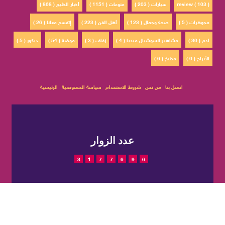
review ( 103 )
سيارات ( 203 )
منوعات ( 1151 )
أخبار الخليج ( 868 )
مجوهرات ( 5 )
صحة وجمال ( 123 )
أهل الفن ( 223 )
إتفسح معانا ( 26 )
ادم ( 30 )
مشاهير السوشيال ميديا ( 4 )
زفاف ( 3 )
موضة ( 54 )
ديكور ( 5 )
الأبراج ( 0 )
مطبخ ( 6 )
اتصل بنا
من نحن
شروط الاستخدام
سياسة الخصوصية
الرئيسية
عدد الزوار
3
1
7
7
6
9
6
© 2022 حقوق النشر محفوظة
تم التصميم والتطوير بواسطة