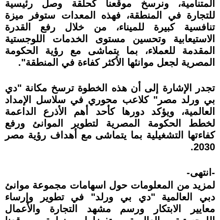
المتنامية، ونرسخ موقعنا كحلقة وصل رئيسية
للتجارة في المنطقة، فهذه المعدات ستوفر ميزة
تنافسية كبيرة للميناء، من خلال رفع القدرة
الاستيعابية وتحسين مستوى الخدمات اللوجستية
المقدمة للعملاء، بما يتماشى مع رؤية الحكومة
المصرية لجعل موانئها الأكثر كفاءة في المنطقة".
تجدر الإشارة إلى أن هذه الخطوة ترسخ مكانة "دي
بي ورلد مصر" كلاعب محوري في سلاسل الإمداد
العالمية، ويؤكد دورها كأحد أهم الأذرع الداعمة
لخطط الحكومة المصرية لتطوير الموانئ ورفع
كفاءتها التشغيلية بما يتماشى مع أهداف رؤية مصر
2030.
-انتهى-
لمزيد من المعلومات حول اسهامات مجموعة موانئ
دبي العالمية "دي بي ورلد" في تطوير وإرساء
معايير الابتكار ورسم مشهد التجارة والأعمال