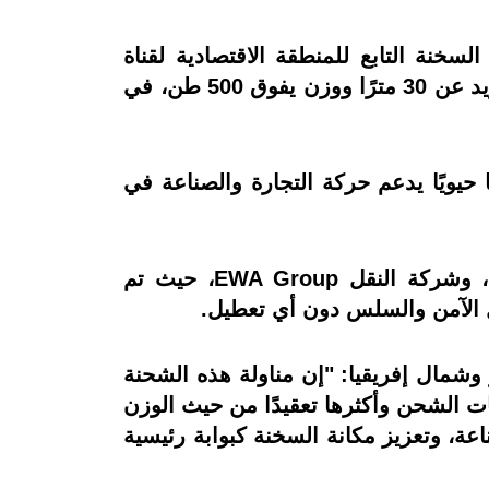
 لميناء السخنة التابع للمنطقة الاقتصادية لقناة
السويس، عن نجاحها في استقبال ومناولة معدة صناعية عملاقة من نوع أمونيا كونفرتر بطول يزيد عن 30 مترًا ووزن يفوق 500 طن، في
ا حيويًا يدعم حركة التجارة والصناعة في
وقد جرى تنفيذ العملية بالتعاون مع وكيل السفينة (Dominion Shipping Agencies مصر)، وشركة النقل EWA Group، حيث تم
 الآمن والسلس دون أي تعطيل.
شمال إفريقيا: "إن مناولة هذه الشحنة
ت الشحن وأكثرها تعقيدًا من حيث الوزن
عة، وتعزيز مكانة السخنة كبوابة رئيسية