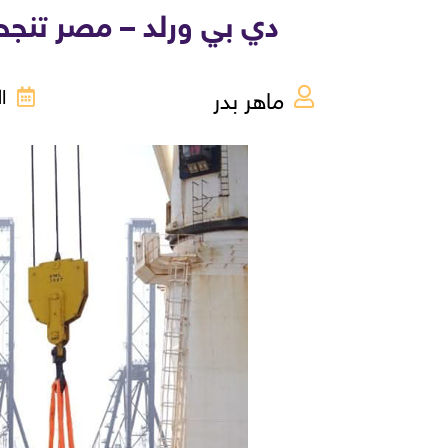
دي بي ورلد – مصر تنجح في مناو
ماهر بدر
الأحد