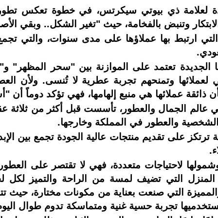
ة لعلامة ذي بيوتي سيكرتس، في خطوة تعكس تطورها 
بتكار وتنبض بالفخامة، حيث "تغير الشكل.. وبقي الأص
التي ارتبط بها عملاؤها على مدى سنوات، والتي تجمع 
ودي.
الجديدة تعتمد على الموازنة بين "سحر المظهر" و"
مي لعملائها وتمنحهم تجربة عطرية لا تُنسى. ولأن ال
ائقة عملائها هي منبع إلهامها، فهي تؤكد دوماً أن "أ
عالم الجمال والعطور، تأسست قبل أكثر من ثلاثة عقود
 الشخصية والعطور في المملكة وخارجها.
 ترتكز على تقديم منتجات عالية الجودة تجمع بين الإب
اء.
وشمولها لاحتياجات متعددة، فهي لا تقتصر على العطو
المنزل التي تضيف لمسة من الراحة والتميز لكل ل
المميزة التي صنعت بعناية من مكونات مختارة، حيث تتن
ستخدميها تجربة حسية غنية ومتماسكة تدوم طوال اليو