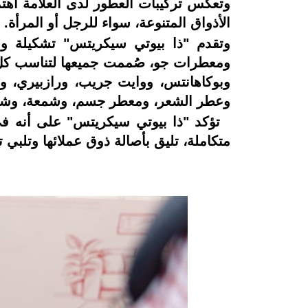
وتعكس تركيبات العطور لدى العلامة اهتمام
الأذواق المتنوعة، سواء للرجل أو المرأة.
وتقدم "ذا بيوتي سيكريتس" تشكيلة وا
ومعطرات جو، صُممت جميعها لتناسب كل ال
وبوكاهانتس، ووايت جريب، ورازبيري، وس
وعطر الشعر، ومعطر جسم، وشمعة، وشاور
تؤكد "ذا بيوتي سيكريتس" على أنه في 
متكاملة، تليق بأصالة ذوق عملائها وتلبي 