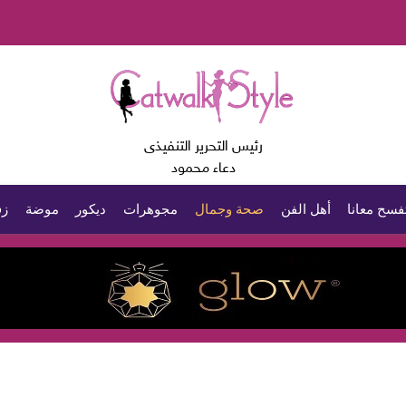
رئيس التحرير التنفيذى
دعاء محمود
فسح معانا
أهل الفن
صحة وجمال
مجوهرات
ديكور
موضة
زف