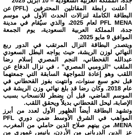
جدة، المملكة العربية السعودية – 10 أبريل 2025
أعلنت رابطة المقاتلين المحترفين (PFL) عن
البطاقة الكاملة لنزالات الحدث الأول في موسم
PFL MENA لعام 2025، والذي سيُقام في مدينة
جدة، المملكة العربية السعودية، يوم الجمعة
الموافق 9 مايو 2025.
ويتصدر البطاقة النزال المرتقب في الدور ربع
النهائي لوزن الريشة، حيث يواجه البطل السعودي
عبدالله القحطاني، النجم المصري إسلام رضا
الملقب “الزومبي المصري” ، في نزال الدفاع عن
اللقب وهو إعادة للمواجهة السابقة التي جمعتهما
قبل نحو سبع سنوات، وانتهت بفوز القحطاني في
عام 2018. وكان رضا قد بلغ نهائي وزن الريشة في
الموسم الماضي، قبل أن يضطر للانسحاب بسبب
الإصابة، ليحل القحطاني بديلاً ويحقق اللقب.
وتشهد البطاقة أيضاً الظهور الأول لعدد من أبرز
المواهب في الشرق الأوسط ضمن دوري PFL
MENA، من بينهم صلاح الدين حاملي من المغرب،
عز الدين الدرباني من الأردن، يانيس غموري من