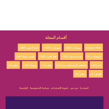
أقسام المجلة
review ( 103 )
سيارات ( 203 )
منوعات ( 1151 )
أخبار الخليج ( 868 )
مجوهرات ( 5 )
صحة وجمال ( 123 )
أهل الفن ( 221 )
إتفسح معانا ( 26 )
ادم ( 30 )
مشاهير السوشيال ميديا ( 4 )
زفاف ( 3 )
موضة ( 54 )
ديكور ( 5 )
الأبراج ( 0 )
مطبخ ( 6 )
اتصل بنا
من نحن
شروط الاستخدام
سياسة الخصوصية
الرئيسية