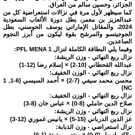
الجزائر، وحسين سالم من العراق.
كما سيظهر لأول مرة في نزالات استعراضية كل من
عبدالعزيز بن معمر، بطل دورة الألعاب السعودية
2024، والمقاتل الإماراتي يوسف الحوسني، بطل
الجوجيتسو والمرشح بقوة ليكون من أبرز النجوم
الصاعدين.
وفيما يلي البطاقة الكاملة لنزال PFL MENA 1:
نزال ربع النهائي - وزن الريشة:
عبدالله القحطاني (10-2) × إسلام رضا (12-1)
نزال ربع النهائي - الوزن الخفيف:
محسن محمد سيفي (7-2) × أحمد السيسي (6-1, 1
NC)
نزال ربع النهائي - الوزن الخفيف:
صلاح الدين حاملي (8-0) × عباس خان (8-3)
نزال ربع النهائي - وزن الريشة:
عز الدين الدرباني (15-5) × يانيس غموري (12-3)
نزال استعراضي - وزن الذبابة:
مالك باسهل (0-0) × منتصر بوتوتة (1-0)