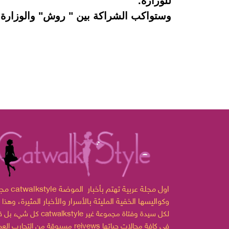
للوزارة.
وستواكب الشراكة بين " روش" والوزارة 
مجلة catwalkstyle اول مجلة ع
وكواليسها الخفية المليئة بالأسرار والأخبار المثيرة،
وهذا 
لكل سيدة وفتاة مجموعة غير
catwalkstyle
كل شيء بل قدمت
مسبوقة من التجارب العملية reivews في كافة مجالات