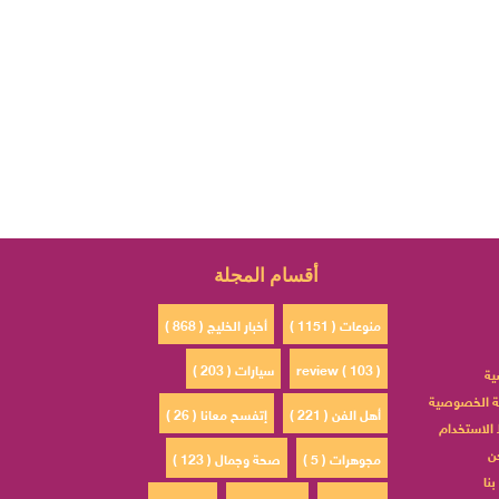
أقسام المجلة
منوعات ( 1151 )
أخبار الخليج ( 868 )
review ( 103 )
سيارات ( 203 )
ية
 الخصوصية
أهل الفن ( 221 )
إتفسح معانا ( 26 )
الاستخدام
ن
مجوهرات ( 5 )
صحة وجمال ( 123 )
نا