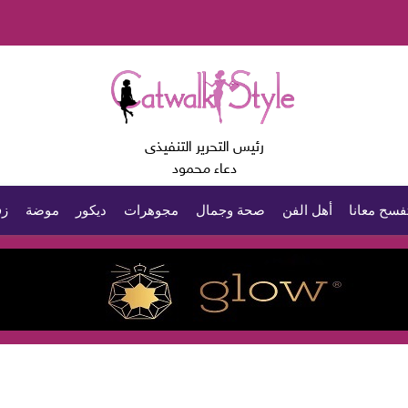
رئيس التحرير التنفيذى
دعاء محمود
فسح معانا
أهل الفن
صحة وجمال
مجوهرات
ديكور
موضة
زف