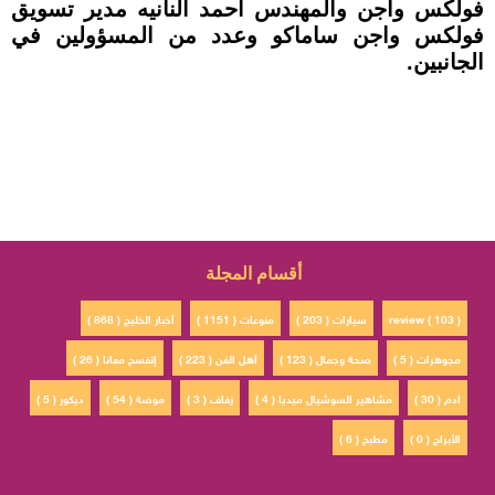
فولكس واجن والمهندس أحمد النانيه مدير تسويق
فولكس واجن ساماكو وعدد من المسؤولين في
الجانبين.
أقسام المجلة
review ( 103 )
سيارات ( 203 )
منوعات ( 1151 )
أخبار الخليج ( 868 )
مجوهرات ( 5 )
صحة وجمال ( 123 )
أهل الفن ( 223 )
إتفسح معانا ( 26 )
ادم ( 30 )
مشاهير السوشيال ميديا ( 4 )
زفاف ( 3 )
موضة ( 54 )
ديكور ( 5 )
الأبراج ( 0 )
مطبخ ( 6 )