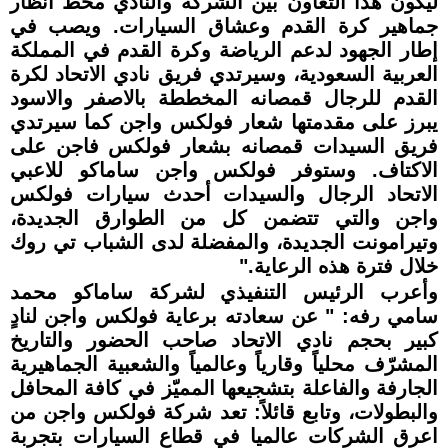
ليكون هذا التعاون بين الشركة والنادي محط أنظار
جماهير كرة القدم وعشاق السيارات. ويصب في
إطار الجهود لدعم الرياضة وكرة القدم في المملكة
العربية السعودية، وسيرتدي فريق نادي الاتحاد لكرة
القدم للرجال قمصانه المخططة بالاصفر والاسود
يبرز على مقدمتها شعار فولكس واجن كما سيرتدي
فريق السيدات قمصانه بشعار فولكس فاجن على
الاكتاف. وستوفر فولكس واجن ساماكو للاعبي
الاتحاد الرجال والسيدات أحدث سيارات فولكس
واجن والتي تتضمن كل من الطوارق الجديدة،
وتيرامونت الجديدة، والمفضلة لدى الشباب تي روك
خلال فترة هذه الرعاية."
وأعرب الرئيس التنفيذي لشركة ساماكو محمد
سامي رفه: " عن سعادته برعاية فولكس واجن لنادٍ
كبير بحجم نادي الاتحاد صاحب الحضور والتاريخ
المشرّف محلياً وقارياً وعالمياً والشعبية الجماهيرية
الجارفة والفاعلة بتشجيعها المميّز في كافة المحافل
والبطولات، وتابع قائلاً: تعد شركة فولكس واجن من
اعرق الشركات عالميا في قطاع السيارات بتجربة