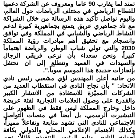
تمتد لما يقارب 90 عاما ومعروف عن الشركة دعمها
للقطاع الرياضي في مختلف الرياضات حول العالم،
واليوم نواصل تأكيد هذه الرسالة من خلال الشراكة
مع ناد جماهيري عريق يتمتع بجماهيرية كبيرة لدعم
النشاط الرياضي والشبابي في المملكة وفي توافق
وانسجام مع تحقيق أهم مبادرات رؤية المملكة
2030 والتي تولي شباب الوطن والرياضة اهتماماً
كبيراً، ونحن سعداء بأن نرعى فريقَي الرجال
والسيدات في العميد ونتطلع إلى ان نحتفل
بإنجازات جديدة هذا الموسم سوياً.".
من جانبه أعلن المهندس لؤي مشعبي رئيس نادي
الاتحاد: " بأن نجاح النادي في استقطاب العديد من
الشركات المميّزة للاستفادة من الانتشار الكبير
والقدرة على وصول العلامات التجارية لفئة عريضة
داخل وخارج المملكة ليس فقط في الظهور على
التيشيرت الرسمي، بل أيضاً في منصات التواصل
الاجتماعي للنادي التي تشهد متابعة وتفاعلاً مميزاً،
وكذلك الاهتمام الإعلامي المحلي والدولي بكافة
أحداث النادي، وتابع الرئيس التنفيذي قائلاً: نحن