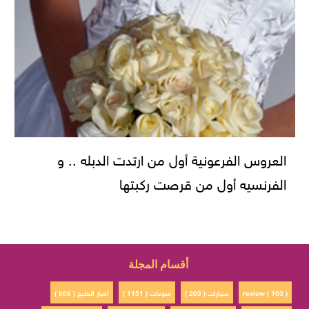
العروس الفرعونية أول من ارتدت الدبله .. و
الفرنسيه أول من قرصت ركبتها
أقسام المجلة
review ( 103 )
سيارات ( 203 )
منوعات ( 1151 )
أخبار الخليج ( 868 )