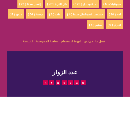
مجوهرات ( 5 )
صحة وجمال ( 123 )
أهل الفن ( 221 )
إتفسح معانا ( 26 )
ادم ( 30 )
مشاهير السوشيال ميديا ( 4 )
زفاف ( 3 )
موضة ( 54 )
ديكور ( 5 )
الأبراج ( 0 )
مطبخ ( 6 )
اتصل بنا
من نحن
شروط الاستخدام
سياسة الخصوصية
الرئيسية
عدد الزوار
3
1
6
9
2
4
9
© 2022 حقوق النشر محفوظة
تم التصميم والتطوير بواسطة
لمجلة CatWalkStyle
شركة
EGIT