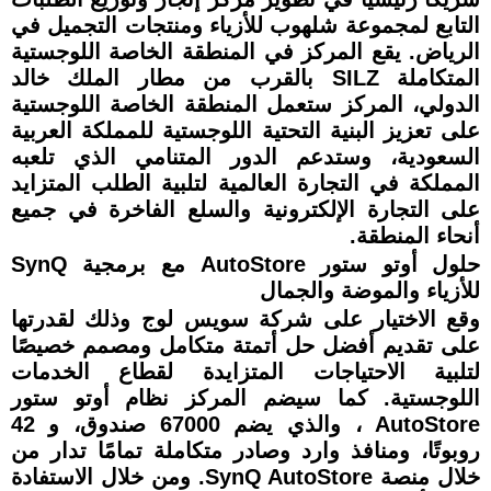
التابع لمجموعة شلهوب للأزياء ومنتجات التجميل في
الرياض. يقع المركز في المنطقة الخاصة اللوجستية
المتكاملة SILZ بالقرب من مطار الملك خالد
الدولي، المركز ستعمل المنطقة الخاصة اللوجستية
على تعزيز البنية التحتية اللوجستية للمملكة العربية
السعودية، وستدعم الدور المتنامي الذي تلعبه
المملكة في التجارة العالمية لتلبية الطلب المتزايد
على التجارة الإلكترونية والسلع الفاخرة في جميع
أنحاء المنطقة.
حلول أوتو ستور AutoStore مع برمجية SynQ
للأزياء والموضة والجمال
وقع الاختيار على شركة سويس لوج وذلك لقدرتها
على تقديم أفضل حل أتمتة متكامل ومصمم خصيصًا
لتلبية الاحتياجات المتزايدة لقطاع الخدمات
اللوجستية. كما سيضم المركز نظام أوتو ستور
AutoStore ، والذي يضم 67000 صندوق، و 42
روبوتًا، ومنافذ وارد وصادر متكاملة تمامًا تدار من
خلال منصة SynQ AutoStore. ومن خلال الاستفادة