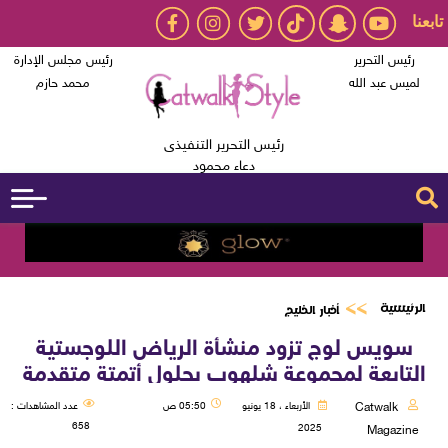
تابعنا
رئيس التحرير
رئيس مجلس الإدارة
لميس عبد الله
محمد حازم
رئيس التحرير التنفيذى
دعاء محمود
الرئيسية
أخبار الخليج
سويس لوج تزود منشأة الرياض اللوجستية
التابعة لمجموعة شلهوب بحلول أتمتة متقدمة
Catwalk
الأربعاء ، 18 يونيو
05:50 ص
عدد المشاهدات :
658
2025
Magazine