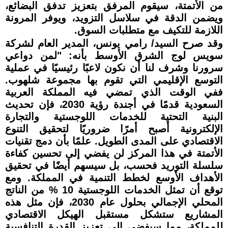
من الأتمتة، سيقوم المرفق بتعزيز تدفق البضائع،
ويضمن الدقة في سلاسل التزويد، ويوفر المرونة
اللازمة للتكيف مع متطلبات السوق.
وقد صرح السيد/ رامي يونس، المدير العام لشركة
سويس لوج الشرق الأوسط بأنه: "لمن دواعي
سرورنا وشرف لنا أن نكون لاعبًا رئيسيًا في عملية
التوسع الإقليمي التي تقوم بها مجموعة شلهوب.
ففي الوقت الذي تمضي فيه المملكة العربية
السعودية قدمًا في أجندة رؤية 2030، فإن تحديث
البنية التحتية للخدمات اللوجستية والتجارة
الإلكترونية أصبح أمرًا ضروريًا لتحقيق التنوع
الاقتصادي على المدى الطويل. علمًا بأن دمج تقنيات
الأتمتة في هذا المركز لن يفضي إلى تحسين كفاءة
سلسلة التوريد فحسب، بل سيسهم أيضًا في تحقيق
الأهداف الأوسع لخطط التنمية في المملكة. ومع
توقع أن تمثل الخدمات اللوجستية 10 % من الناتج
المحلي الإجمالي بحلول عام 2030، فإن مثل هذه
المشاريع ستشكل مستقبل الهيكل الاقتصادي
للمملكة، مما سيفضي إلى تعزيز القدرة التنافسية