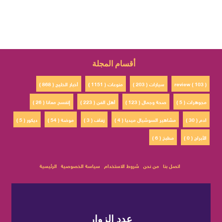
أقسام المجلة
review ( 103 )
سيارات ( 203 )
منوعات ( 1151 )
أخبار الخليج ( 868 )
مجوهرات ( 5 )
صحة وجمال ( 123 )
أهل الفن ( 223 )
إتفسح معانا ( 26 )
ادم ( 30 )
مشاهير السوشيال ميديا ( 4 )
زفاف ( 3 )
موضة ( 54 )
ديكور ( 5 )
الأبراج ( 0 )
مطبخ ( 6 )
اتصل بنا
من نحن
شروط الاستخدام
سياسة الخصوصية
الرئيسية
عدد الزوار