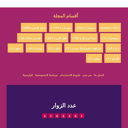
أقسام المجلة
review ( 103 )
سيارات ( 203 )
منوعات ( 1151 )
أخبار الخليج ( 868 )
مجوهرات ( 5 )
صحة وجمال ( 123 )
أهل الفن ( 221 )
إتفسح معانا ( 26 )
ادم ( 30 )
مشاهير السوشيال ميديا ( 4 )
زفاف ( 3 )
موضة ( 54 )
ديكور ( 5 )
الأبراج ( 0 )
مطبخ ( 6 )
اتصل بنا
من نحن
شروط الاستخدام
سياسة الخصوصية
الرئيسية
عدد الزوار
3
1
6
5
3
6
1