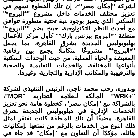
لشركة "إمكان مصر"*، إن تلك الخطوة تسهم في
تعزيز مختلف الخدمات داخل مشروع "*البروچ*"
السكني الذي يتميز بوجود بنية تحتية متطورة تتوافق
مع أحدث النظم التكنولوجية، حيث يضم "*البروچ*"
منطقة "*البروچ بيزنس بارك*" كأول مركز للأعمال
بهليوبوليس الجديدة بشرق القاهرة، بما يجعل
"*البروچ*" مشروعًا متكاملًا يجمع بين رفاهية
المعيشة والحياة العملية، من حيث الوحدات السكنية
بأنواعها المختلفة، والخدمات التعليمية والصحية
والترفيهية والمكاتب الإدارية والتجارية، وغيرها.
وبدوره، رحب محمد ناجي، الرئيس التنفيذي لشركة
"+WRK” المالكة للعلامة التجارية "MQR”،
بالشراكة مع "إمكان مصر"، كخطوة هامة نحو تعزيز
الخدمات الإدارية في هيلوبوليس الجديدة بشرق
القاهرة، مضيفًا أن تلك المنطقة كانت تفتقر لمثل
ذلك النوع من الخدمات بالرغم من تمتعها بإمكانيات
هائلة، مؤكدًا أن التعاون مع "إمكان" قد جاء في