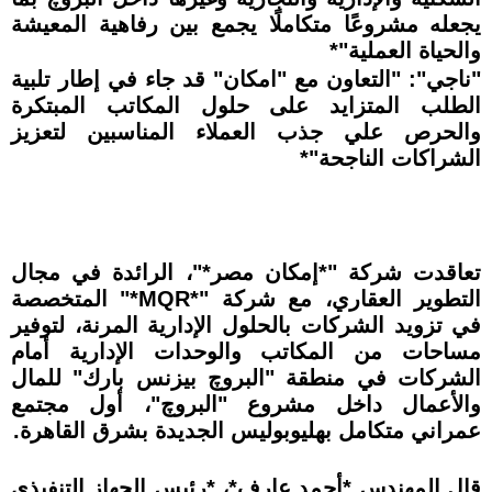
يجعله مشروعًا متكاملًا يجمع بين رفاهية المعيشة
والحياة العملية"*
"ناجي": "التعاون مع "امكان" قد جاء في إطار تلبية
الطلب المتزايد على حلول المكاتب المبتكرة
والحرص علي جذب العملاء المناسبين لتعزيز
الشراكات الناجحة"*
تعاقدت شركة "*إمكان مصر*"، الرائدة في مجال
التطوير العقاري، مع شركة "*MQR*" المتخصصة
في تزويد الشركات بالحلول الإدارية المرنة، لتوفير
مساحات من المكاتب والوحدات الإدارية أمام
الشركات في منطقة "البروچ بيزنس بارك" للمال
والأعمال داخل مشروع "البروچ"، أول مجتمع
عمراني متكامل بهليوبوليس الجديدة بشرق القاهرة.
قال المهندس *أحمد عارف*، *رئيس الجهاز التنفيذي