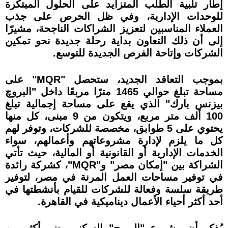
إطار تلبية الطلب المتزايد على الحلول المبتكرة
للوحدات الإدارية، وفي ظل الحرص على جذب
العملاء المناسبين لتعزيز الشراكات الناجحة، مشيرًا
إلى أن ذلك التعاون بداية رحلة جديدة نحو تمكين
الشركات وإتاحة الفرص الجديدة للتوسع.
بموجب التعاقد الجديد، ستحصل "MQR" على
مساحة تبلغ حوالي 1465 مترًا مربعًا داخل "البروچ
بيزنس بارك" الذي يقع على مساحة إجمالية تبلغ
100 ألف متر مربع، ويتكون من 9 مبنى، كل منها
يحتوي على 5 طوابق، مخصصة للشركات، وتوفر لهم
كل ما يلزم لإدارة مشروعاتهم وأعمالهم، سواء
الخدمات الإدارية أو القانونية أو المالية، حيث تأتي
الشراكة بين "إمكان مصر" و"MQR"، كشركة رائدة
في توفير مساحات العمل المرنة في مصر، لتوفير
طريقة سلسة وفعالة للشركات للقيام بأنشطتها في
أحد أكثر أحياء الأعمال ديناميكية في القاهرة.
يُذكر أن مشروع "البروچ" السكني يضم أكثر من