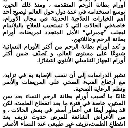
أورام بطانة الرحم المتقدمه ، ومنذ ذلك الحين،
توسع استخدامه في عدة دول حول العالم ليصبح أحد
أھم الخيارات العلاجية الحديثة في مجال الأورام،
خاصةفي الحالات التي لا تستجيب للعلاج بالبلاتينام
ليجلب ”چمبرلي“ الأمل المتجدد لمريضات أورام
بطانة الرحم وعائلاتھن.
و تُعد أورام بطانة الرحم من أكثر الأورام النسائية
شيوعًا على مستوى العالم، و يُصنّف ضمن أكثر
أورام الجھاز التناسلي الأنثوي انتشارًا.
تشير الدراسات إلى أن نسب الإصابة به في تزايد،
مع ارتفاع العبء الصحي على المريضات والأسر
ونظم الرعاية الصحية.
غالبًا ما تُصيب أورام بطانة الرحم النساء بعد سن
الستين، خاصة في فترة ما بعد انقطاع الطمث، لكن
قد يظھر أيضًا في أعمار أصغر في بعض الحالات ، و
من الأعراض الشائعة للمرض حدوث نزيف بعد
انقطاع الطمث،نزيف غير طبيعى عند النساء الأصغر