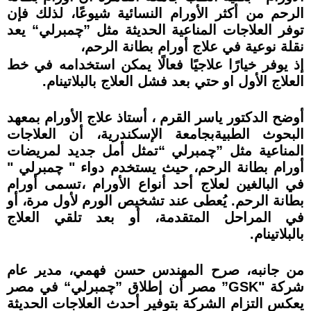
الرحم من أكثر الأورام النسائية شيوعًا، لذلك فإن
توفر العلاجات المناعية الحديثة مثل ”چمبرلي“ يعد
نقلة نوعية في علاج أورام بطانة الرحم،
إذ يوفر خيارًا علاجيًا فعالًا يمكن استخدامه في خط
العلاج الأول او حتي بعد فشل العلاج بالبلاتينام.
أوضح الدكتور ياسر القرم ، أستاذ علاج الأورام بمعھد
البحوث الطبيةبجامعة الإسكندرية، أن العلاجات
المناعية مثل ”چمبرلي “تمثل أمل جديد لمريضات
أورام بطانة الرحم، حيث يستخدم دواء " چمبرلي "
في البالغين لعلاج أحد أنواع الأورام ،تسمى أورام
بطانة الرحم. يُعطى عند تشخيص الورم لأول مرة، أو
في المراحل المتقدمة، أو بعد تلقي العلاج
بالبلاتينام.
من جانبه، صرح المھندس حسن فھمي، مدير عام
شركة "GSK” مصر أن إطلاق ”چمبرلي“ في مصر
يعكس التزام الشركة بتوفير أحدث العلاجات الحديثة