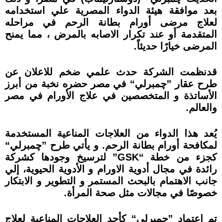
بعد موافقة ھيئة الدواء المصرية علي استخدامه
لعلاج مرضى أورام بطانة الرحم في مراحله
المتقدمة أو عند تكرار الاصابه بالمرض ، مما يمنح
المرضى خيارًا حديثاً.
قدنظمت الشركة حدث علمي ضخم للاعلان عن
طرح عقار ”چمبرلي“ في مصر حضره نخبة من أبرز
الأساتذة و المتخصصين في علاج الأورام في مصر
والعالم.
يُعد ھذا الدواء من العلاجات المناعية المستخدمة
لمكافحة أورام بطانة الرحم. و يأتي طرح ”چمبرلي“
كجزء من خطة “GSK” لترسيخ وجودھا كشركة
رائدة في مجال أدوية الاورام و الأدوية الحيوية، إلي
جانب الاھتمام بالبحث المستمر و التطوير و الابتكار
خصوصًا في مجالات مثل صحة المرأة.
تم اعتماد ”چمبرلي“ كأحد العلاجات المناعية لعلاج