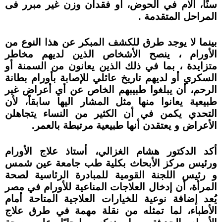
سنًا، آلام في الحوض، أو فقدان وزن غير مبرر فى
المراحل المتقدمة .
بينما لا يوجد طرق للكشف المبكر عن ھذا النوع من
الأورام ، ينصح الأشخاص الذين لديھم مخاطر
متزايدة ، بما في ذلك الذين يعانون من السمنة أو
السكري أو لديھم تاريخ عائلي للإصابة بأورام بطانة
الرحم، أن يبلغوا طبيبھم الخاص عن أي أعراض غير
طبيعية يعانوا منھا مثل المشار اليھا سابقاً، لأن
التحدي يكمن في أن الكثير من النساء يتجاھلن
الأعراض و يعتقدن أنھا طبيعية مرتبطة بالعمر.
أكد الدكتور ھشام الغزالي، أستاذ علاج الأورام
ورئيس مركز الأبحاث بكلية طب جامعة عين شمس
و رئيس اللجنة القومية للمبادرة الرئاسية لصحة
المرأة، أن إدخال العلاجات المناعية للأورام في مصر
يُعد إضافة نوعية للخيارات العلاجية المتاحة أمام
الأطباء، لما تمثله من نقلة مھمة في طرق علاج