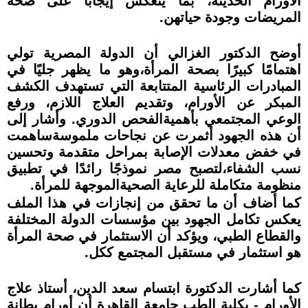
الأورام الحديثة، بما ينعكس إيجابًا على صحة
المريضات وجودة حياتھن.
أوضح الدكتور الغزالي أن الدولة المصرية تولي
اھتمامًا كبيرًا بصحة المرأة،وھو ما يظھر جليًا في
المبادرات الرئاسية المتتابعة التي تستھدف الكشف
المبكر عن الأورام، وتقديم العلاج اللازم، ورفع
الوعي المجتمعي بأھميةالفحص الدوري. وأشار إلى
أن ھذه الجھود أثمرت عن نجاحات ملموسةساھمت
في خفض معدلات الإصابة بمراحل متقدمة وتحسين
نسب الشفاء،لتصبح مصر نموذجًا رائدًا في تطبيق
منظومة متكاملة للرعاية الصحيةالموجھة للمرأة.
كما أضاف أن ما تحقق من إنجازات في ھذا الملف
يعكس تكامل الجھود بين مؤسسات الدولة المختلفة
والقطاع الطبي، ويؤكد أن الاستثمار في صحة المرأة
ھو استثمار في مستقبل المجتمع ككل.
كما أشارت الدكتورة ابتسام سعد الدين، أستاذ علاج
الأورام - بكلية الطب جامعة القاھرة أن أورام بطانة