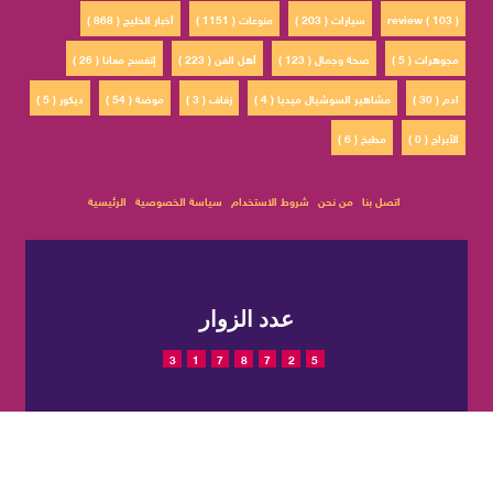
review ( 103 )
سيارات ( 203 )
منوعات ( 1151 )
أخبار الخليج ( 868 )
مجوهرات ( 5 )
صحة وجمال ( 123 )
أهل الفن ( 223 )
إتفسح معانا ( 26 )
ادم ( 30 )
مشاهير السوشيال ميديا ( 4 )
زفاف ( 3 )
موضة ( 54 )
ديكور ( 5 )
الأبراج ( 0 )
مطبخ ( 6 )
اتصل بنا
من نحن
شروط الاستخدام
سياسة الخصوصية
الرئيسية
عدد الزوار
3
1
7
8
7
2
5