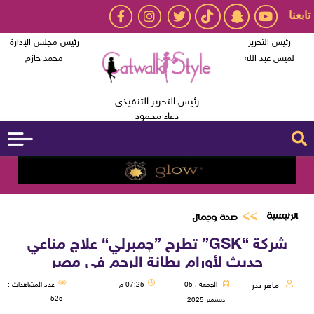
تابعنا
رئيس التحرير
رئيس مجلس الإدارة
لميس عبد الله
محمد حازم
رئيس التحرير التنفيذى
دعاء محمود
الرئيسية
صحة وجمال
شركة “GSK” تطرح ”چمبرلي“ علاج مناعي
حديث لأورام بطانة الرحم في مصر
ماهر بدر
الجمعة ، 05
07:25 م
عدد المشاهدات :
525
ديسمبر 2025