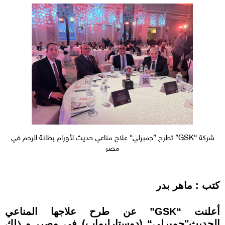
شركة “GSK” تطرح ”چمبرلي“ علاج مناعي حديث لأورام بطانة الرحم في
مصر
كتب : ماهر بدر
أعلنت “GSK” عن طرح علاجھا المناعي
الحديث"چمبرلي“ (دوستارليماب) في مصر، و ذلك