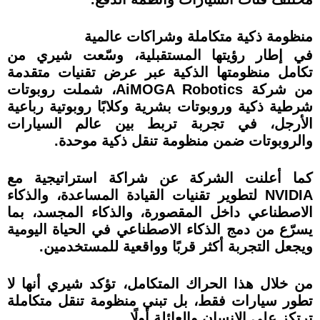
منظومة ذكية متكاملة وشراكات عالمية
في إطار رؤيتها المستقبلية، وسّعت شيري من
تكامل منظومتها الذكية عبر عرض تقنيات متقدمة
من شركة AiMOGA Robotics، شملت روبوتات
شرطية ذكية وروبوتات بشرية وكلابًا روبوتية رباعية
الأرجل، في تجربة تربط بين عالم السيارات
والروبوتات ضمن منظومة تنقل ذكية موحدة.
كما أعلنت الشركة عن شراكة استراتيجية مع
NVIDIA لتطوير تقنيات القيادة المساعدة، والذكاء
الاصطناعي داخل المقصورة، والذكاء المجسد، بما
يسرّع من دمج الذكاء الاصطناعي في الحياة اليومية
ويجعل التجربة أكثر قربًا وواقعية للمستخدمين.
من خلال هذا الحراك المتكامل، تؤكد شيري أنها لا
تطور سيارات فقط، بل تبني منظومة تنقل متكاملة
ترتكز على الإنسان والعائلة أولًا.