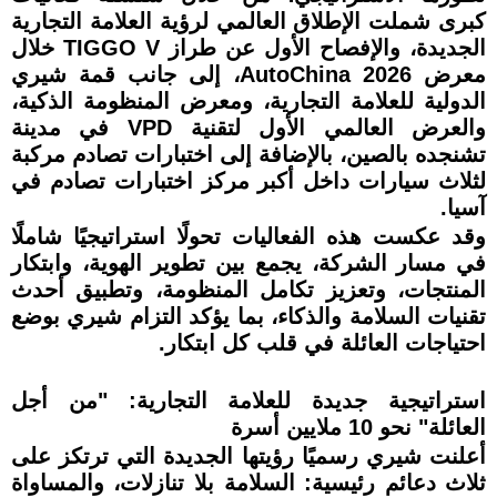
كبرى شملت الإطلاق العالمي لرؤية العلامة التجارية
الجديدة، والإفصاح الأول عن طراز TIGGO V خلال
معرض AutoChina 2026، إلى جانب قمة شيري
الدولية للعلامة التجارية، ومعرض المنظومة الذكية،
والعرض العالمي الأول لتقنية VPD في مدينة
تشنجده بالصين، بالإضافة إلى اختبارات تصادم مركبة
لثلاث سيارات داخل أكبر مركز اختبارات تصادم في
آسيا.
وقد عكست هذه الفعاليات تحولًا استراتيجيًا شاملًا
في مسار الشركة، يجمع بين تطوير الهوية، وابتكار
المنتجات، وتعزيز تكامل المنظومة، وتطبيق أحدث
تقنيات السلامة والذكاء، بما يؤكد التزام شيري بوضع
احتياجات العائلة في قلب كل ابتكار.
استراتيجية جديدة للعلامة التجارية: "من أجل
العائلة" نحو 10 ملايين أسرة
أعلنت شيري رسميًا رؤيتها الجديدة التي ترتكز على
ثلاث دعائم رئيسية: السلامة بلا تنازلات، والمساواة