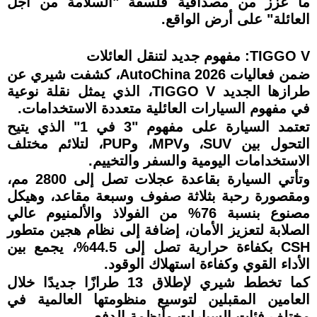
ما عزز من مصداقية فلسفة "السلامة من أجل
العائلة" على أرض الواقع.
TIGGO V: مفهوم جديد لتنقل العائلات
ضمن فعاليات AutoChina 2026، كشفت شيري عن
طرازها الجديد TIGGO V، الذي يمثل نقلة نوعية
في مفهوم السيارات العائلية متعددة الاستخدامات.
تعتمد السيارة على مفهوم "3 في 1" الذي يتيح
التحول بين SUV، وMPV، وPUP، لتلائم مختلف
الاستخدامات اليومية والسفر والتخييم.
وتأتي السيارة بقاعدة عجلات تصل إلى 2800 مم،
ومقصورة رحبة بثلاثة صفوف وسبعة مقاعد، وهيكل
مصنوع بنسبة 76% من الفولاذ والألمنيوم عالي
الصلابة لتعزيز الأمان، إضافة إلى نظام هجين متطور
CSH بكفاءة حرارية تصل إلى 44.5%، يجمع بين
الأداء القوي وكفاءة استهلاك الوقود.
كما تخطط شيري لإطلاق 13 طرازًا جديدًا خلال
العامين المقبلين لتوسيع منظومتها العالمية في
مختلف فئات السيارات وأنظمة الدفع.