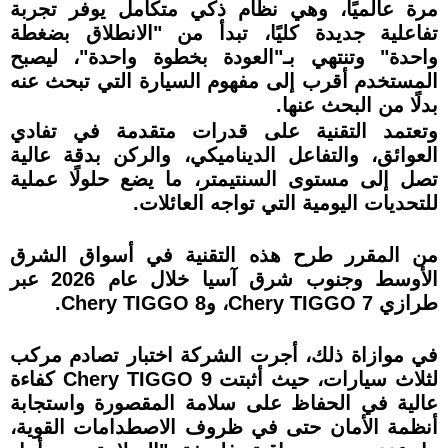
مرة عالميًا، وهي نظام ذكي متكامل يوفر تجربة
تفاعلية جديدة كليًا، تبدأ من "الانطلاق بضغطة
واحدة" وتنتهي بـ"العودة بخطوة واحدة"، ليصبح
المستخدم أقرب إلى مفهوم السيارة التي تبحث عنه
بدلًا من البحث عنها.
وتعتمد التقنية على قدرات متقدمة في تفادي
العوائق، والتفاعل الديناميكي، والركن بدقة عالية
تصل إلى مستوى السنتيمتر، ما يضع حلولًا عملية
للتحديات اليومية التي تواجه العائلات.
من المقرر طرح هذه التقنية في أسواق الشرق
الأوسط وجنوب شرق آسيا خلال عام 2026 عبر
طرازي Chery TIGGO 7، وChery TIGGO 8.
في موازاة ذلك، أجرت الشركة اختبار تصادم مركب
لثلاث سيارات، حيث أثبتت Chery TIGGO 9 كفاءة
عالية في الحفاظ على سلامة المقصورة واستجابة
أنظمة الأمان حتى في ظروف الاصطدامات القوية،