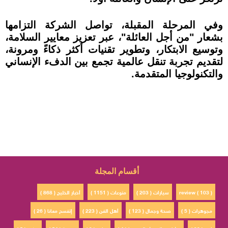
وفي المرحلة المقبلة، تواصل الشركة التزامها
بشعار "من أجل العائلة"، عبر تعزيز معايير السلامة،
وتوسيع الابتكار، وتطوير تقنيات أكثر ذكاءً ومرونة،
لتقديم تجربة تنقل عالمية تجمع بين الدفء الإنساني
والتكنولوجيا المتقدمة.
أقسام المجلة
review ( 103 )
سيارات ( 203 )
منوعات ( 1151 )
أخبار الخليج ( 868 )
مجوهرات ( 5 )
صحة وجمال ( 123 )
أهل الفن ( 223 )
إتفسح معانا ( 26 )