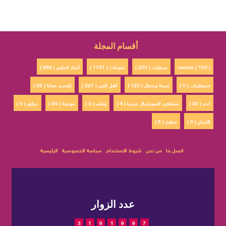
أقسام المجلة
review ( 103 )
سيارات ( 203 )
منوعات ( 1151 )
أخبار الخليج ( 868 )
مجوهرات ( 5 )
صحة وجمال ( 123 )
أهل الفن ( 221 )
إتفسح معانا ( 26 )
ادم ( 30 )
مشاهير السوشيال ميديا ( 4 )
زفاف ( 3 )
موضة ( 54 )
ديكور ( 5 )
الأبراج ( 0 )
مطبخ ( 6 )
اتصل بنا
من نحن
شروط الاستخدام
سياسة الخصوصية
الرئيسية
عدد الزوار
3
1
6
1
9
9
7