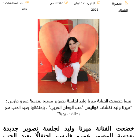
سميرة
الإثنين ، 17 فبراير
02:57 ص
عدد المشاهدات :
487
2025
القطان
فيما خضعت الفنانة ميرنا وليد لجلسة تصوير مميزة بعدسة عمرو فارس :
*ميرنا وليد تكشف كواليس "حب الوطن العربي".. بإحتفالها بعيد الحب مع
بطلات بهية*
خضعت الفنانة ميرنا وليد لجلسة تصوير جديدة
بعدسة المصور عمرو فارس، إحتفالًا بعيد الحب