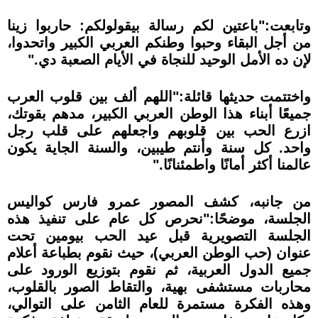
وتابعت:"باعتين لكم رسالة بيقولولكم: حاربوا زينا
من أجل البقاء وحبوا وطنكم العربي الكبير واتحدوا،
لإن ده الأمل الوحيد للنجاة في الأيام الصعبة دي."
واختتمت حديثها قائلة:"اللهم ألف بين قلوب العرب
جميعًا أبناء هذا الوطن العربي الكبير، مدهم بقوتك،
ازرع الحب بين قلوبهم واجعلهم على قلب رجل
واحد. كل سنة وأنتم طيبين، والسنة الجاية يكون
عالمنا أكثر أمانًا واطمئنانًا."
من جانبه، كشف المصور عمرو فارس كواليس
الجلسة، موضحًا:"نحرص كل عام على تنفيذ هذه
الجلسة التصويرية قبل عيد الحب بيومين تحت
عنوان (حب الوطن العربي)، حيث نقوم بطباعة أعلام
جميع الدول العربية، ثم نقوم بتوزيع الورود على
محاربات مستشفى بهية، والتقاط الصور بالقلوب،
وهذه الفكرة مستمرة للعام الثامن على التوالي،