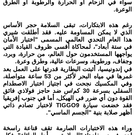
سواء في الزحام أو الحرارة والرطوبة أو الطرق
الوعرة.
رغم هذه الابتكارات، تبقى السلامة حجر الأساس
الذي لا يمكن المساومة عليه. فقد أطلقت شيري
هذا العام التحدي العالمي المسمى "اختبار الأمان
في ستة أبعاد"، لمحاكاة أقسى ظروف القيادة التي
يواجهها المستخدمون حول العالم، من حرارة، وبرد،
وجفاف، ورطوبة، وسرعات عالية، وطرق وعرة.
في إندونيسيا، أثبتت البطارية قدرتها على العمل بعد
غمرها في مياه البحر لأكثر من 53 ساعة متواصلة،
وفي المكسيك نجحت في اجتياز اختبار الاصطدام
السفلي بسرعة 30 كم/س ضد حاجز فولاذي فائق
القوة دون أي ضرر في الهيكل، أما في جنوب إفريقيا
فقد خضعت سيارة TIGGO9 لاختبار تصادم ذاتي
أظهر صلابة بنية "الجسم الماسي".
وراء هذه الاختبارات الصارمة تقف قناعة راسخة