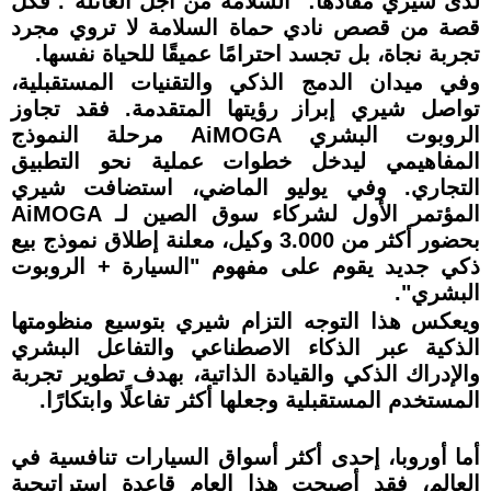
لدى شيري مفادها: "السلامة من أجل العائلة". فكل
قصة من قصص نادي حماة السلامة لا تروي مجرد
تجربة نجاة، بل تجسد احترامًا عميقًا للحياة نفسها.
وفي ميدان الدمج الذكي والتقنيات المستقبلية،
تواصل شيري إبراز رؤيتها المتقدمة. فقد تجاوز
الروبوت البشري AiMOGA مرحلة النموذج
المفاهيمي ليدخل خطوات عملية نحو التطبيق
التجاري. وفي يوليو الماضي، استضافت شيري
المؤتمر الأول لشركاء سوق الصين لـ AiMOGA
بحضور أكثر من 3.000 وكيل، معلنة إطلاق نموذج بيع
ذكي جديد يقوم على مفهوم "السيارة + الروبوت
البشري".
ويعكس هذا التوجه التزام شيري بتوسيع منظومتها
الذكية عبر الذكاء الاصطناعي والتفاعل البشري
والإدراك الذكي والقيادة الذاتية، بهدف تطوير تجربة
المستخدم المستقبلية وجعلها أكثر تفاعلًا وابتكارًا.
أما أوروبا، إحدى أكثر أسواق السيارات تنافسية في
العالم، فقد أصبحت هذا العام قاعدة استراتيجية