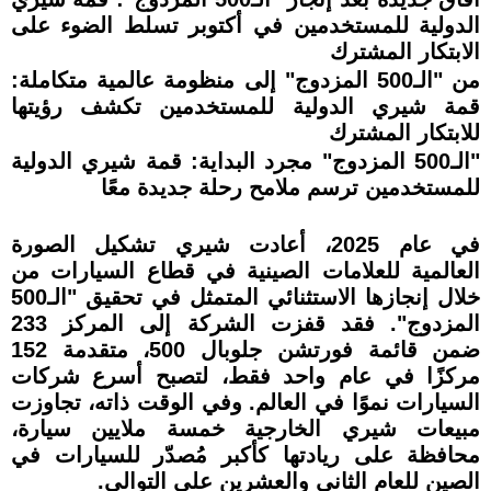
الدولية للمستخدمين في أكتوبر تسلط الضوء على
الابتكار المشترك
من "الـ500 المزدوج" إلى منظومة عالمية متكاملة:
قمة شيري الدولية للمستخدمين تكشف رؤيتها
للابتكار المشترك
"الـ500 المزدوج" مجرد البداية: قمة شيري الدولية
للمستخدمين ترسم ملامح رحلة جديدة معًا
في عام 2025، أعادت شيري تشكيل الصورة
العالمية للعلامات الصينية في قطاع السيارات من
خلال إنجازها الاستثنائي المتمثل في تحقيق "الـ500
المزدوج". فقد قفزت الشركة إلى المركز 233
ضمن قائمة فورتشن جلوبال 500، متقدمة 152
مركزًا في عام واحد فقط، لتصبح أسرع شركات
السيارات نموًا في العالم. وفي الوقت ذاته، تجاوزت
مبيعات شيري الخارجية خمسة ملايين سيارة،
محافظة على ريادتها كأكبر مُصدّر للسيارات في
الصين للعام الثاني والعشرين على التوالي.