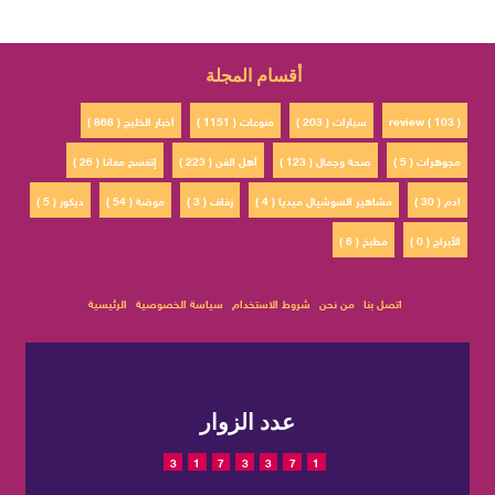
أقسام المجلة
review ( 103 )
سيارات ( 203 )
منوعات ( 1151 )
أخبار الخليج ( 868 )
مجوهرات ( 5 )
صحة وجمال ( 123 )
أهل الفن ( 223 )
إتفسح معانا ( 26 )
ادم ( 30 )
مشاهير السوشيال ميديا ( 4 )
زفاف ( 3 )
موضة ( 54 )
ديكور ( 5 )
الأبراج ( 0 )
مطبخ ( 6 )
اتصل بنا
من نحن
شروط الاستخدام
سياسة الخصوصية
الرئيسية
عدد الزوار
3
1
7
3
3
7
1