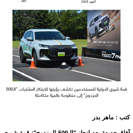
461
أكتوبر 2025
قمة شيري الدولية للمستخدمين تكشف رؤيتها للابتكار المشترك. "الـ500
المزدوج" إلى منظومة عالمية متكاملة
كتب : ماهر بدر
آفاق جديدة بعد إنجاز "الـ500 المزدوج": قمة شيري