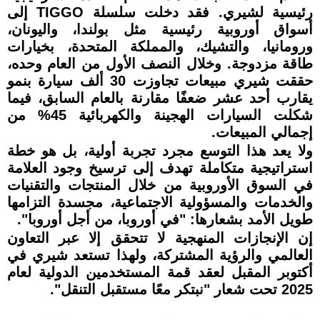
رئيسية لشيري. فقد دخلت سلسلة TIGGO إلى
أسواق أوروبية رئيسية مثل بولندا، واليونان،
ورومانيا، والتشيك، والمملكة المتحدة، بخيارات
طاقة مزدوجة. وخلال النصف الأول من العام وحده،
حققت شيري مبيعات تجاوزت 30 ألف سيارة بنمو
يقارب أحد عشر ضعفًا مقارنة بالعام السابق، فيما
شكلت السيارات الهجينة والكهربائية 45% من
إجمالي المبيعات.
ولا يعد هذا التوسع مجرد تجربة أولية، بل هو خطة
استراتيجية متكاملة تهدف إلى ترسيخ وجود العلامة
في السوق الأوروبية من خلال المنتجات والتقنيات
والخدمات والمسؤولية الاجتماعية، مجسدة التزامها
طويل الأمد بشعارها: "في أوروبا، من أجل أوروبا".
إن الإنجازات المنهجية لا تتحقق إلا عبر التعاون
العالمي والرؤية المشتركة، ولهذا تستعد شيري في
أكتوبر المقبل لعقد قمة المستخدمين الدولية لعام
2025 تحت شعار "نبتكر معًا مستقبل التنقل".