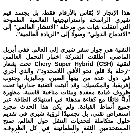
هذا الإنجاز لا يُقاس بالأرقام فقط، بل يجسد قيم
شيري الراسخة واستراتيجيتها العالمية الطموحة
التي انتقلت بثبات من مرحلة "الانتشار العالمي" إلى
"الاندماج الدولي" وصولًا إلى "الريادة العالمية".
التقنية هي جواز سفر شيري إلى العالم. ففي أبريل
الماضي، أطلقت الشركة اختبار التحمل العالمي
لتقنية Chery Super Hybrid (CSH) تحت شعار
“رحلة بلا قلق نحو الأفق اللامحدود”، والذي أُجري
في دول عدة من بينها الصين، وماليزيا، وجنوب
إفريقيا، والمكسيك. وقد أثبتت التقنية جدارتها تحت
ظروف قيادة معقدة وبيئات مناخية قاسية، مظهرة
أداءً فائقًا مع كفاءة مذهلة في استهلاك الطاقة عبر
جميع أنماط القيادة. ولم يكن هذا الحدث مجرد
استعراض تقني، بل تجسيدًا لرؤية شيري في تقديم
حلول متكاملة لتحديات التنقل حول العالم، تمنح
المستخدمين الثقة والطمأنينة في كل الظروف،