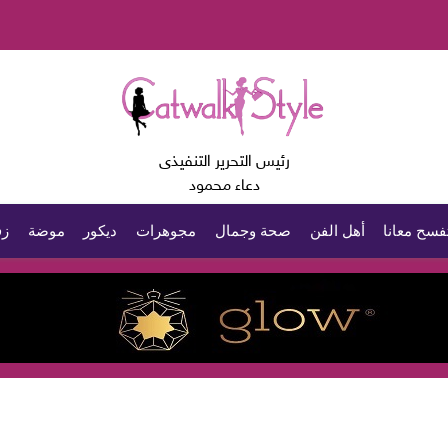
رئيس التحرير التنفيذى
دعاء محمود
فسح معانا
أهل الفن
صحة وجمال
مجوهرات
ديكور
موضة
زف