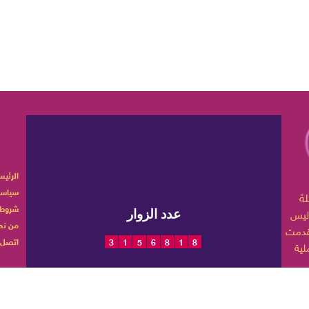
الرئيس
سياسة
ربية تهتم بأخبار الموضة
شروط 
ليس
عدد الزوار
من نح
اتصل ب
3
1
5
6
8
1
8
 حياتها