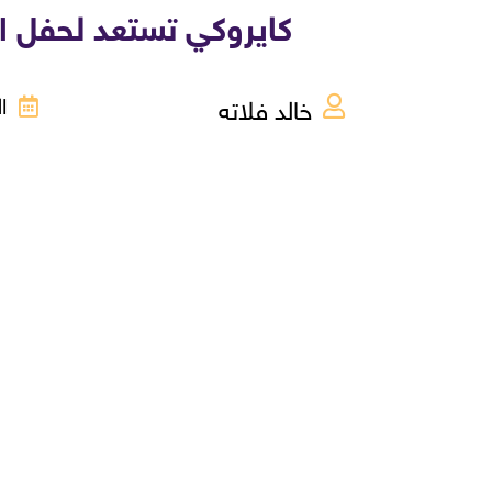
كايروكي تستعد لحفل استثنائ
خالد فلاته
الإث