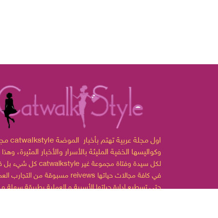
مجلة catwalkstyle اول مجلة ع
وكواليسها الخفية المليئة بالأسرار والأخبار المثيرة،
وهذا 
لكل سيدة وفتاة مجموعة غير
catwalkstyle
كل شيء بل قدمت
مسبوقة من التجارب العملية reivews في كافة مجالات
حتى تسطيع إدارة حياتها الأسرية و العملية بطريقة سهلة و
ممتعة.