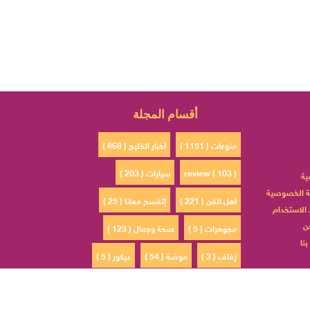
أقسام المجلة
منوعات ( 1151 )
أخبار الخليج ( 868 )
review ( 103 )
سيارات ( 203 )
ية
 الخصوصية
أهل الفن ( 221 )
إتفسح معانا ( 25 )
الاستخدام
ن
مجوهرات ( 5 )
صحة وجمال ( 123 )
نا
زفاف ( 3 )
موضة ( 54 )
ديكور ( 5 )
ادم ( 30 )
مشاهير السوشيال ميديا ( 4 )