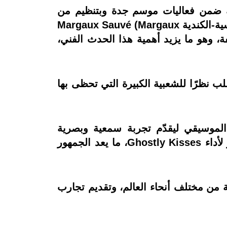
الشهيرة لإحياء حفل غنائي ضخم في جدة يوم 31 يوليو، وذلك ضمن فعاليات موسم جدة وبتنظيم من
شركة بنش مارك. ويقام الحفل المرتقب على مسرح أرينا عبادي الجوهر، وستطل النجمة الفرنسية-الكندية Margaux Sauvé (Margaux
لحالم المُفعم بالعاطفة، وهو ما يزيد أهمية هذا الحدث الفني،
يو، في ظل توقعات بارتفاع الطلب نظرًا للشعبية الكبيرة التي تحظى بها
لموسيقي ليقدّم تجربة سمعية وبصرية
استثنائية. كما يجمع الحفل بين الطابع الشرقي العصري لفرقة كايروكي والنمط الهادئ الساحر لأداء Ghostly Kisses، ما يعد الجمهور
من مختلف أنحاء العالم، وتقديم تجارب