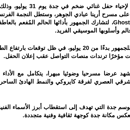
تستعد فرقة كايروكي المصرية 
Sauvé)، المعروفة فنيًا باسم Ghostly Kisses، لتشارك الجمهور بأدائها ا
وقد أعلنت بنش مارك عن طرح التذاكر للجمهور بدءًا من 20 يول
 مؤخرًا ترندات منصات التواصل عقب إعلان الحفل.
د عرضا مسرحيا وضوئيا مبهرا، يتكامل مع الأداء ا
 جدة التي تهدف إلى استقطاب أبرز الأسماء الفنية 
عكس مكانة جدة كوجهة ثقافية وفنية متجددة.