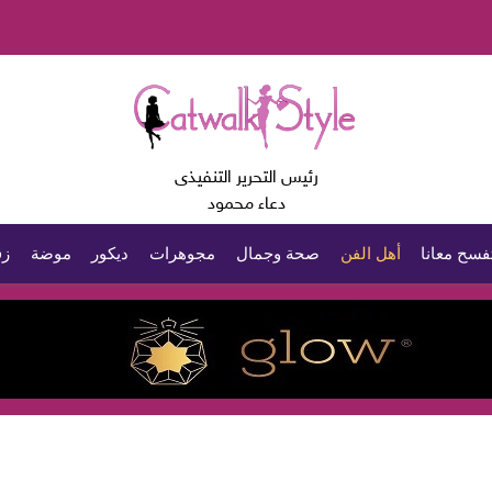
رئيس التحرير التنفيذى
دعاء محمود
فسح معانا
أهل الفن
صحة وجمال
مجوهرات
ديكور
موضة
زف