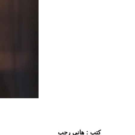
كتب : هاني رجب