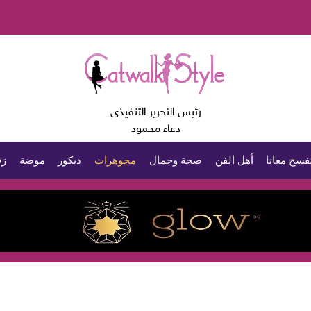
رئيس التحرير التنفيذى
دعاء محمود
فسح معانا
أهل الفن
صحة وجمال
مجوهرات
ديكور
موضة
زف