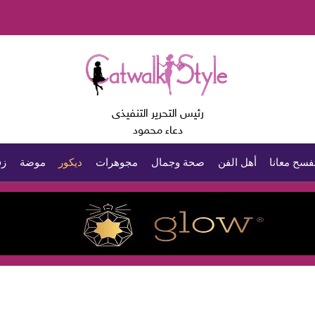
رئيس التحرير التنفيذى
دعاء محمود
فسح معانا
أهل الفن
صحة وجمال
مجوهرات
ديكور
موضة
زف