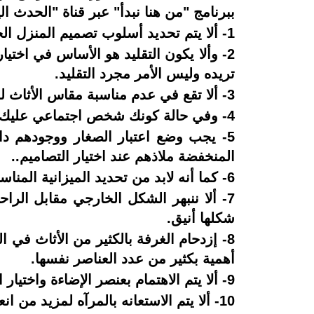
ببرنامج "من هنا نبدأ" عبر قناة "الحدث الي
1- ألا يتم تحديد أسلوب تصميم المنزل الخاص بهم أى يريدون منزل متعدد الطوابق أم لا.
2- وألا يكون التقليد هو الأساس في اختي
تريده وليس الأمر مجرد التقليد.
3- ألا تقع في عدم مناسبة مقاس الأثاث للغرف لذا لابد من التأكد من مقاسات الغرف التى تم اختيارها.
4- وفي حالة كونك شخص اجتماعي عليك التأكد من ترك مساحة في المنزل لاستقبال الضيوف والترفيه.
5- يجب وضع اعتبار الصغار ووجودهم د
المنخفضة ملاذهم عند اختيار التصاميم..
6- كما أنه لابد من تحديد الميزانية المناسبة الخاصة بالمنزل وأن تكون مناسبة للامكانيات الخاصة بك.
7- ألا ننبهر الشكل الخارجي مقابل الر
شكلها أنيق.
8- إزدحام الغرفة بالكثير من الأثاث في
أهمية بكثير من عدد العناصر نفسها.
9- ألا يتم الاهتمام بعنصر الإضاءة واختيار المصابيح التى تتماشى مع التصميم الداخلي الخاص بالمنزل.
10- ألا يتم الاستعانه بالمرآه لمزيد من انعكاس الضوء الطبيعي داخل الغرفة.