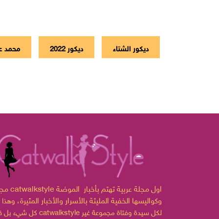
ديكور الشتاء
ديكور 2022
محمد ع
مجلة catwalkstyle اول مجلة ع
وكواليسها الخفية المليئة بالأسرار والأخبار المثيرة،
وهذا 
لكل سيدة وفتاة مجموعة غير
catwalkstyle
كل شيء بل قدمت