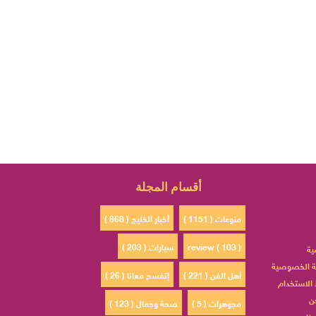
أقسام المجلة
منوعات ( 1151 )
أخبار الخليج ( 868 )
review ( 103 )
سيارات ( 203 )
ية
 الخصوصية
أهل الفن ( 221 )
إتفسح معانا ( 26 )
الاستخدام
ن
مجوهرات ( 5 )
صحة وجمال ( 123 )