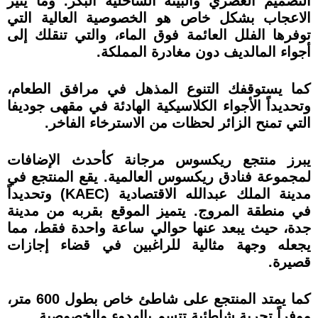
التصميم العصري والبيئة الساحلية البكر. وما يثير
الاعجاب بشكل خاص هو الخصوصية العالية التي
توفرها الفلل العائمة فوق الماء، والتي تنقلك إلى
أجواء المالديف دون مغادرة المملكة.
كما يستوقفك التنوع المذهل في مرافق الطعام،
وتحديداً الأجواء الكلاسيكية الهادئة في مقهى جوديفا
التي تمنح الزائر لحظات من الاسترخاء الفاخر.
يبرز منتجع ريكسوس مرجانة كأحدث الإضافات
لمجموعة فنادق ريكسوس العالمية. يقع المنتجع في
مدينة الملك عبدالله الاقتصادية (KAEC) وتحديداً
في منطقة المروج. يتميز الموقع بقربه من مدينة
جدة، حيث يبعد عنها حوالي ساعة واحدة فقط، مما
يجعله وجهة مثالية للراغبين في قضاء إجازات
قصيرة.
كما يمتد المنتجع على شاطئ خاص بطول 600 متر،
موفراً تجربة شاطئية تتسم بالهدوء والخصوصية.