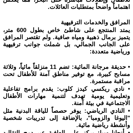
اهتماماً واضحاً بمتطلبات العائلات.
المرافق والخدمات الترفيهية
يمتد المنتجع على شاطئ خاص بطول 600 متر،
يتميز برمال ذهبية ومياه صافية. ولم تقتصر المرافق
على الجانب الجمالي، بل شملت جوانب ترفيهية
ورياضية متعددة:
• حديقة مرجانة المائية: تضم 11 منزلقاً مائياً، وثلاثة
مسابح كبيرة، مع توفير مناطق آمنة للأطفال تحت
مراقبة مستمرة.
• نادي ريكسي كيدز كلوب: يقدم برامج تفاعلية
وتعليمية يومية تهدف لتنمية مهارات الأطفال
الاجتماعية في بيئة آمنة.
• النادي الرياضي: يوفر حصصاً للياقة البدنية مثل
"اليوغا والزومبا"، بالإضافة إلى تدريبات شخصية
وأنشطة رياضية مائية.
• أنجانا سبا: يركز على العافية عبر دمج التقاليد