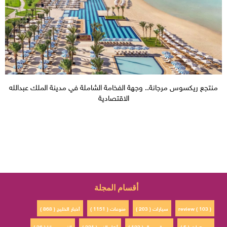
منتجع ريكسوس مرجانة.. وجهة الفخامة الشاملة في مدينة الملك عبدالله
الاقتصادية
أقسام المجلة
review ( 103 )
سيارات ( 203 )
منوعات ( 1151 )
أخبار الخليج ( 868 )
مجوهرات ( 5 )
صحة وجمال ( 123 )
أهل الفن ( 221 )
إتفسح معانا ( 26 )