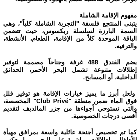
مفهوم الإقامة الشاملة
يتبنى المنتجع فلسفة "التجربة الشاملة كلياً"، وهي
السمة البارزة لسلسلة ريكسوس، حيث تتضمن
الباقة الموحدة كلاً من الإقامة، الطعام، الأنشطة،
والترفيه.
يضم الفندق 488 غرفة وجناحاً مصممة لتوفير
إطلالات متنوعة تشمل البحر الأحمر، الحدائق
الداخلية، أو المسابح.
ولعل أبرز ما يميز خيارات الإقامة هو توفير فلل
فوق الماء ضمن منطقة "Club Privé" المخصصة،
والتي تستوحي أجواءها من جزر المالديف لتقديم
أقصى درجات الخصوصية.
كما تم تخصيص أجنحة عائلية واسعة بمرافق مهيأة
للأطفال وإطلالات مباشرة على البحر، مما يعكس