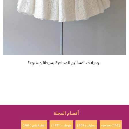
موديلات الفساتين الصباحية بسيطة ومتنوعة
أقسام المجلة
review ( 103 )
سيارات ( 203 )
منوعات ( 1151 )
أخبار الخليج ( 868 )