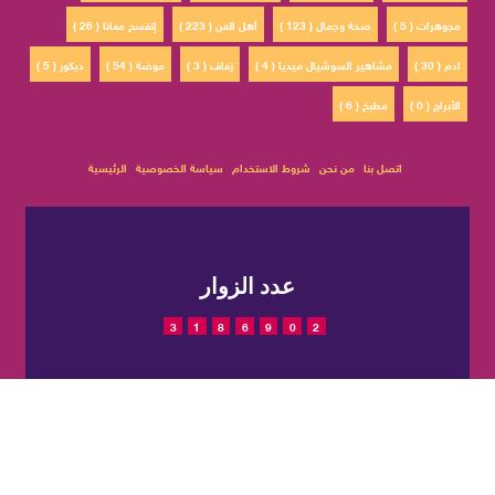
مجوهرات ( 5 )
صحة وجمال ( 123 )
أهل الفن ( 223 )
إتفسح معانا ( 26 )
ادم ( 30 )
مشاهير السوشيال ميديا ( 4 )
زفاف ( 3 )
موضة ( 54 )
ديكور ( 5 )
الأبراج ( 0 )
مطبخ ( 6 )
اتصل بنا
من نحن
شروط الاستخدام
سياسة الخصوصية
الرئيسية
عدد الزوار
3
1
8
6
9
0
2
© 2022 حقوق النشر محفوظة
تم التصميم والتطوير بواسطة
لمجلة CatWalkStyle
شركة
EGIT