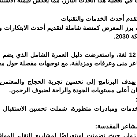
ي تغطية هذا الحدث البارز، مما يعكس قيمته الاستثنائ
جهة محلية ودولية، برز المعرض كمنصة شاملة لتقديم أحدث الابت
20.
عرضت الوزارة جناحًا تقنيًا تفاعليًا شمل 12 لغة، واستعرضت دليل العمرة 
شاعر منى وعرفات ومزدلفة، مع توجيهات مفصلة حول معال
عتباره جزءًا من رؤية المملكة 2030، يهدف البرنامج إلى تحسين تجربة ا
ان أعلى مستويات الجودة والراحة لضيوف الرحمن.
ات ومبادرات متطورة، شملت تحسين الاستقبال والإ
لمشاعر المقدسة:
ار، حيث تضمنت استعراضًا لمشاريع النقل، المواقع ا