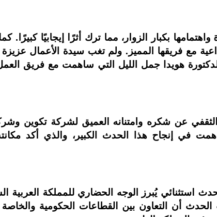
واهتمامها بكبار الزوار، مما ترك أثرًا إيجابيًا كبيرًا.
بداعية مع فريقها المميز. ولم تغب سيدة الأعمال عزيز
لدكتورة هويدا جمل الليل التي ساهمت مع فريق العم
ثقفي عن شكره وامتنانه العميق لشركة تكوين وشركة 
ت في إنجاح هذا الحدث الكبير، والذي أكد مكانته 
ج والعمرة 2025 مكانته كحدث استثنائي يُبرز الوجه الحضاري للمملكة
ثبت الحدث أن التعاون بين القطاعات الحكومية والخاصة