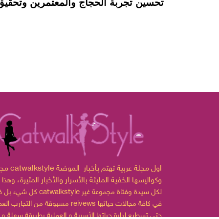
تحسين تجربة الحجاج والمعتمرين وتحقيق
مجلة catwalkstyle اول مجلة ع
وكواليسها الخفية المليئة بالأسرار والأخبار المثيرة،
وهذا 
لكل سيدة وفتاة مجموعة غير
catwalkstyle
كل شيء بل قدمت
مسبوقة من التجارب العملية reivews في كافة مجالات
حتى تسطيع إدارة حياتها الأسرية و العملية بطريقة سهلة و