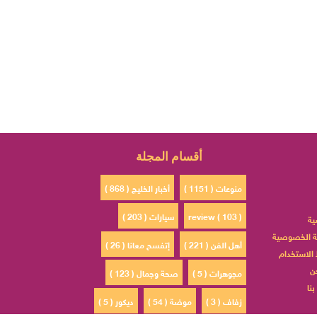
أقسام المجلة
منوعات ( 1151 )
أخبار الخليج ( 868 )
review ( 103 )
سيارات ( 203 )
ية
 الخصوصية
أهل الفن ( 221 )
إتفسح معانا ( 26 )
الاستخدام
ن
مجوهرات ( 5 )
صحة وجمال ( 123 )
نا
زفاف ( 3 )
موضة ( 54 )
ديكور ( 5 )