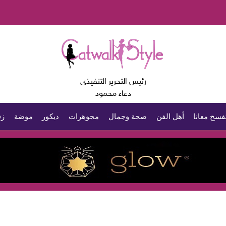
رئيس التحرير التنفيذى
دعاء محمود
فسح معانا
أهل الفن
صحة وجمال
مجوهرات
ديكور
موضة
زف