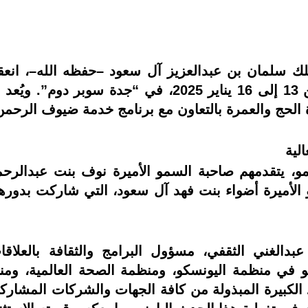
لك سلمان بن عبدالعزيز آل سعود –حفظه الله–، ان
2025 في نسخته الرابعة خلال الفترة من 13 إلى 16 يناي
لحج والعمرة بالتعاون مع برنامج خدمة ضيوف الرحمن، أحد
لية
و، يتقدمهم صاحبة السمو الأميرة نوف بنت عبدالرحم
لأميرة أضواء بنت فهد آل سعود، التي شاركت بدورها ا
لغني الثقفي، مسؤول البرامج والثقافة بالعلاقات ا
 في منظمة اليونسكو، ومنظمة الصحة العالمية، وم
د الكبيرة المبذولة من كافة الجهات والشركات المشاركة