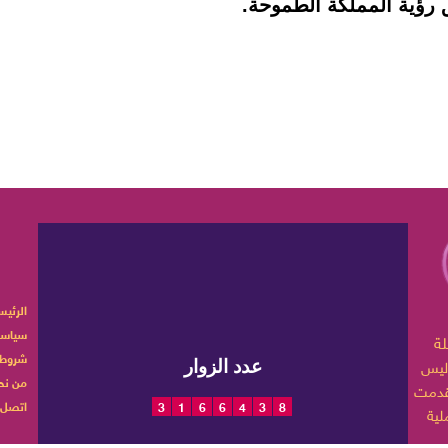
 رؤية المملكة الطموحة.
الرئيس
سياسة
ربية تهتم بأخبار الموضة
شروط 
ليس
عدد الزوار
من نح
اتصل ب
3
1
6
6
4
3
8
 حياتها