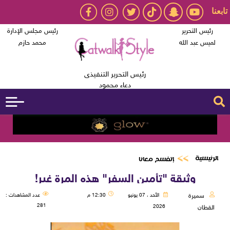
تابعنا
رئيس التحرير
رئيس مجلس الإدارة
لميس عبد الله
محمد حازم
رئيس التحرير التنفيذى
دعاء محمود
الرئيسية
إتفسح معانا
وثيقة "تأمين السفر" هذه المرة غير!
سميرة
الأحد ، 07 يونيو
12:30 م
عدد المشاهدات :
281
2026
القطان