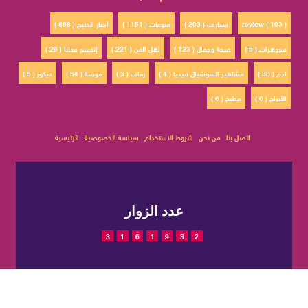
review ( 103 )
سيارات ( 203 )
منوعات ( 1151 )
أخبار الخليج ( 868 )
مجوهرات ( 5 )
صحة وجمال ( 123 )
أهل الفن ( 221 )
إتفسح معانا ( 26 )
ادم ( 30 )
مشاهير السوشيال ميديا ( 4 )
زفاف ( 3 )
موضة ( 54 )
ديكور ( 5 )
الأبراج ( 0 )
مطبخ ( 6 )
اتصل بنا
من نحن
شروط الاستخدام
سياسة الخصوصية
الرئيسية
عدد الزوار
3
1
6
1
9
3
2