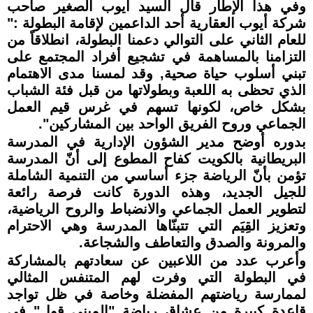
وفي هذا الإطار قال السيد أيوب الصغير صاحب
شركة أيوب العقارية أحد الداعمين لإقامة البطولة :"
للعام الثاني على التوالي دعمنا البطولة، انطلاقاً من
التزامنا بالمساهمة في تشجيع أفراد المجتمع على
تبني أسلوب حياة صحية, وقد لمسنا مدى الاهتمام
الذي تحظى به اللعبة وبطولاتها من قبل فئة الشباب
بشكل خاص، لكونها تسهم في غرس قيم العمل
الجماعي وروح الفريق الواحد بين المشاركين".
بدوره أوضح مدير الشؤون الإدارية في المدرسة
البريطانية بالكويت كفاح المطوع إلى أنّ المدرسة
تؤمن بأنّ الرياضة جزء أساسي من التنمية الشاملة
للجيل الجديد، وهذه الدورة كانت فرصة رائعة
لتطوير العمل الجماعي والانضباط والروح الرياضية،
وتعزيز القِيَم التي تتبنّاها المدرسة وهي الاحترام
والمرونة والصدق والتعاطف والشجاعة.
وأعرب عدد من اللاعبين عن سعادتهم بالمشاركة
في البطولة التي وفرت لهم المتنفس المثالي
لممارسة رياضتهم المفضلة وخاصة في ظل تواجد
قاعدة كبيرة من عشاق رياضة "الميني قول" في