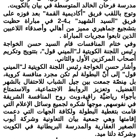
مدرسة فرحان الخالد المتوسطة في بيان بالكويت.
وتوج باللقب فريق "أكاديمية القمة" بعد فوزه على
فريق "السيد الشهيد" بـ4-2 في مباراة حظيت
بتشجيع جماهيري مميز من أهالي وأصدقاء اللاعبين
الذين تابعوا مجريات المباراة .
وفي ختام المنافسات قام السيد حسن الخواجة
رئيس اللجنة الكويتية لـ"الميني قول"، بتتويج وتكريم
أصحاب المركزين الأول والثاني.
وأشار حسن الخواجة رئيس اللجنة الكويتية لـ"الميني
قول" إلى أنّ البطولة لم تكن مجرد منافسة كروية،
بل مِنصّة جمعت بين جيل الشباب للاحتفال بالشهر
الفضيل، وتعزيز الروابط الاجتماعية، والاستمتاع
بأجواء رياضيَّة راقية،وبث روح المنافسة الشريفة
في نفوسهم, موجهاً شكره لجميع وسائل الإعلام التي
قامت بتغطية البطولة ولكافة الجهات التي دعمت
إقامتها وهي جمعية بيان التعاونية وشركة أيوب
الصغير العقارية والمدرسة البريطانية في الكويت
وشركة دلتا ميد.