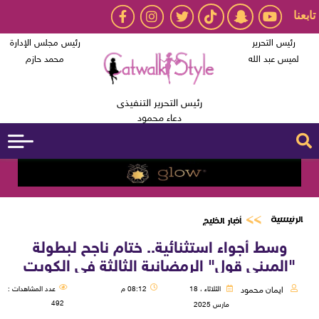
تابعنا
رئيس التحرير
رئيس مجلس الإدارة
لميس عبد الله
محمد حازم
رئيس التحرير التنفيذى
دعاء محمود
الرئيسية
أخبار الخليج
وسط أجواء استثنائية.. ختام ناجح لبطولة
"الميني قول" الرمضانية الثالثة في الكويت
ايمان محمود
الثلاثاء ، 18
08:12 م
عدد المشاهدات :
492
مارس 2025