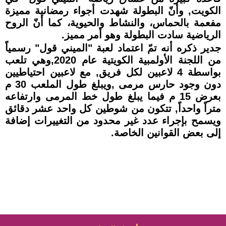
الكويت, وأنّ البطولة شهدت أجواء رمضانية مميزة
مفعمة بالحماس، والنشاط والحيوية، كما أنّ الروح
الرياضية سادت البطولة وهو أمر مميز.
جدير ذكره أنه تمّ اعتماد لعبة "الميني قول" رسمياً
من اللجنة الأولمبية الكويتية عام 2020,وهي تلعب
بواسطة 4 لاعبين لكل فريق, مع لاعبين احتياطيين
دون وجود حارس مرمى ,ويبلغ طول الملعب 30 م
بعرض 15 م فيما يبلغ طول خط المرمى وارتفاعه
متراً واحداً, تتكون من شوطين كل واحد عشر دقائق
ويسمح بإجراء عدد غير محدود من التغييرات إضافة
إلى بعض القوانين الخاصة.