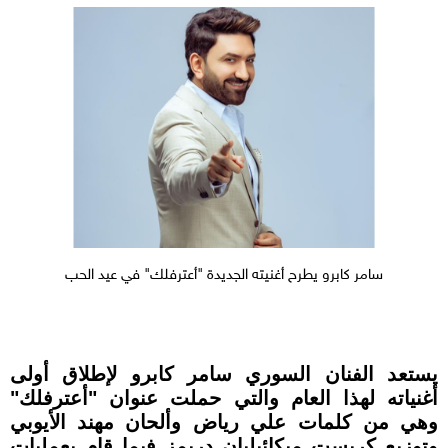
سامر كابرو يطرح أغنيته الجديدة "أعترفلك" في عيد الحب
يستعد الفنان السوري سامر كابرو لإطلاق أولى
أغنياته لهذا العام والتي حملت عنوان "أعترفلك"
وهي من كلمات علي رياض وألحان مهند الأيوبي
وتوزيع كريست ميكائيليان دريمز فيما قام بعمليات