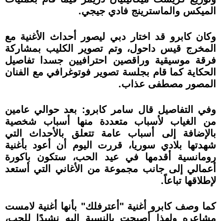
الميكس والماسترينج فادي جيجي.
وكان كابرو قد اختار دبي ليصور أحداث الأغنية مع
المخرج قيس داحول، وتم تصوير الكليب بمشاركة
فرقة موسيقية وراقصين احترافيين جسدا تفاصيل
الحكاية كما قام بجلسة تصوير فوتوغرافي مع الفنان
المصور مصطفى عذاب.
وفي التفاصيل قال سامر كابرو: بعد حوالي عامين
من الغياب لأسباب متعددة منها أسباب شخصية
بالإضافة إلى أسباب عامة تتعلق بالأحداث التي
شهدتها بلادي سوريا، قررت اليوم أن أعود بأغنية
رومانسية أقدمها في عيد الحب، ستكون باكورة
أعمالي إلى جانب مجموعة من الأغاني التي أستعد
لإطلاقها تباعاً.
كما وصف كابرو أغنية "أعترفلك" بأنها أغنية لامست
مشاعره ولهذا أصبحت بالنسبة إليه نشيدًا للحب،