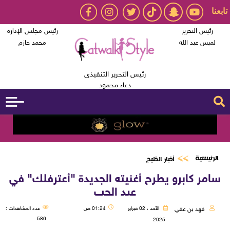
تابعنا
رئيس التحرير
رئيس مجلس الإدارة
لميس عبد الله
محمد حازم
رئيس التحرير التنفيذى
دعاء محمود
الرئيسية
أخبار الخليج
سامر كابرو يطرح أغنيته الجديدة "أعترفلك" في
عيد الحب
فهد بن عفي
الأحد ، 02 فبراير
01:24 ص
عدد المشاهدات :
586
2025