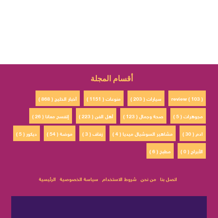
أقسام المجلة
review ( 103 )
سيارات ( 203 )
منوعات ( 1151 )
أخبار الخليج ( 868 )
مجوهرات ( 5 )
صحة وجمال ( 123 )
أهل الفن ( 223 )
إتفسح معانا ( 26 )
ادم ( 30 )
مشاهير السوشيال ميديا ( 4 )
زفاف ( 3 )
موضة ( 54 )
ديكور ( 5 )
الأبراج ( 0 )
مطبخ ( 6 )
اتصل بنا
من نحن
شروط الاستخدام
سياسة الخصوصية
الرئيسية