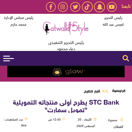
تابعنا
رئيس التحرير
رئيس مجلس الإدارة
لميس عبد الله
محمد حازم
رئيس التحرير التنفيذى
دعاء محمود
الرئيسية
أخبار الخليج
STC Bank يطرح أولى منتجاته التمويلية
"تمويل سمارت"
سميرة
الأربعاء ، 20
12:40 ص
عدد المشاهدات :
644
أغسطس 2025
القطان